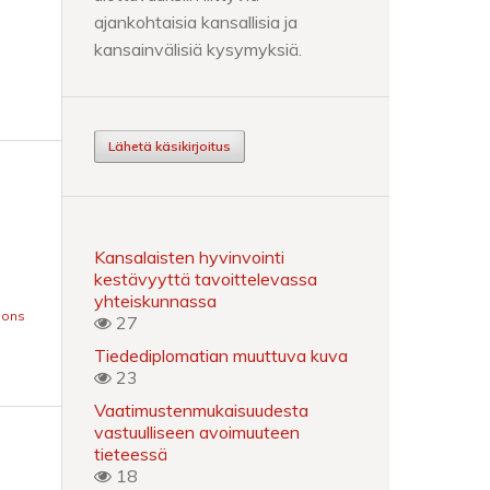
ajankohtaisia kansallisia ja
kansainvälisiä kysymyksiä.
Lähetä käsikirjoitus
Kansalaisten hyvinvointi
kestävyyttä tavoittelevassa
yhteiskunnassa
mons
27
Tiedediplomatian muuttuva kuva
23
Vaatimustenmukaisuudesta
vastuulliseen avoimuuteen
tieteessä
18