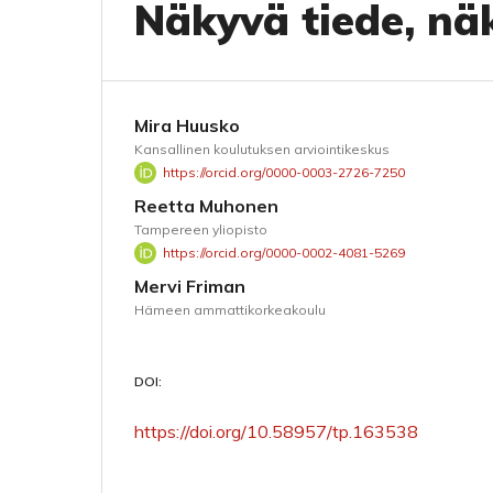
Näkyvä tiede, nä
Mira Huusko
Kansallinen koulutuksen arviointikeskus
https://orcid.org/0000-0003-2726-7250
Reetta Muhonen
Tampereen yliopisto
https://orcid.org/0000-0002-4081-5269
Mervi Friman
Hämeen ammattikorkeakoulu
DOI:
https://doi.org/10.58957/tp.163538