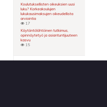
Koulutuksellisten oikeuksien uusi
luku? Korkeakoulujen
lukukausimaksujen oikeudellista
arviointia
17
Käytäntölähtöinen tutkimus,
opinnäytetyö ja asiantuntijuuteen
kasvu
15