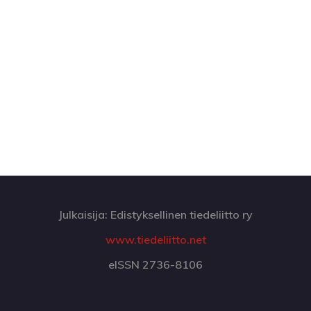
Julkaisija: Edistyksellinen tiedeliitto ry
www.tiedeliitto.net
eISSN 2736-8106