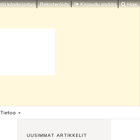
tä käsikirjoitus
Rekisteröidy
Kirjaudu sisään
Hae
Tietoa
UUSIMMAT ARTIKKELIT