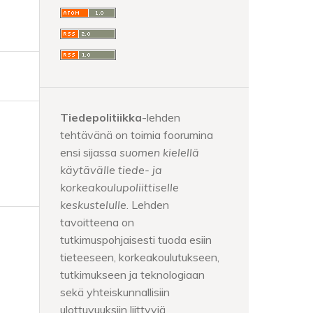
Tiedepolitiikka
-lehden
tehtävänä on toimia foorumina
ensi sijassa
suomen kielellä
käytävälle tiede- ja
korkeakoulupoliittiselle
keskustelulle
. Lehden
tavoitteena on
tutkimuspohjaisesti tuoda esiin
tieteeseen, korkeakoulutukseen,
tutkimukseen ja teknologiaan
sekä yhteiskunnallisiin
ulottuvuuksiin liittyviä