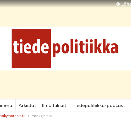
Lähe
umero
Arkistot
Ilmoitukset
Tiedepolitiikka-podcast
 näkymätön tuki
/
Pääkirjoitus