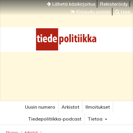
Lähetä käsikirjoitus
Rekisteröidy
Kirjaudu sisään
Hae
Uusin numero
Arkistot
Ilmoitukset
Tiedepolitiikka-podcast
Tietoa
Etusivu
/
Arkistot
/