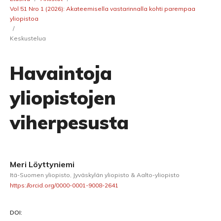
Vol 51 Nro 1 (2026): Akateemisella vastarinnalla kohti parempaa
yliopistoa
/
Keskustelua
Havaintoja
yliopistojen
viherpesusta
Meri Löyttyniemi
Itä-Suomen yliopisto, Jyväskylän yliopisto & Aalto-yliopisto
https://orcid.org/0000-0001-9008-2641
DOI: