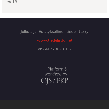
18
Julkaisija: Edistyksellinen tiedeliitto ry
www.tiedeliitto.net
eISSN 2736-8106