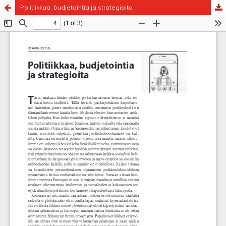
Politiikkaa, budjetointia ja strategioita
Palvelua ylläpitää
Tieteellisten seurain valtuuskunta
.