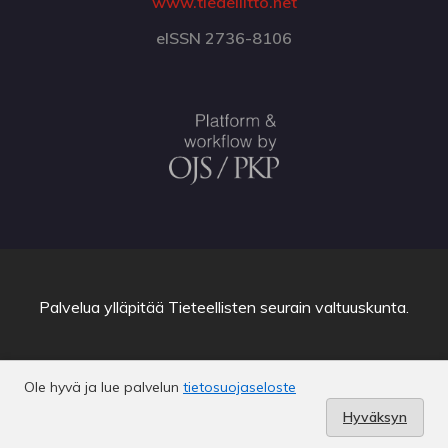
www.tiedeliitto.net
eISSN 2736-8106
Palvelua ylläpitää
Tieteellisten seurain valtuuskunta
.
Ole hyvä ja lue palvelun
tietosuojaseloste
Hyväksyn