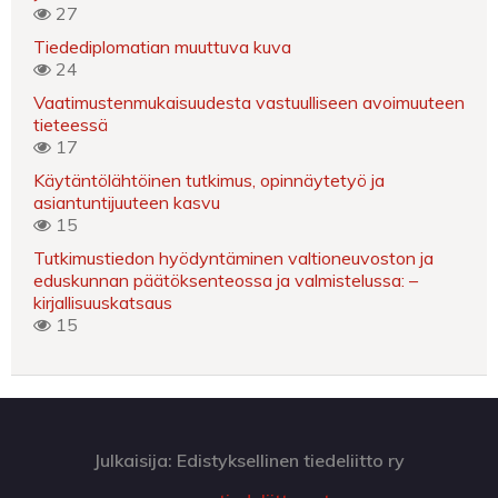
27
Tiedediplomatian muuttuva kuva
24
Vaatimustenmukaisuudesta vastuulliseen avoimuuteen
tieteessä
17
Käytäntölähtöinen tutkimus, opinnäytetyö ja
asiantuntijuuteen kasvu
15
Tutkimustiedon hyödyntäminen valtioneuvoston ja
eduskunnan päätöksenteossa ja valmistelussa: –
kirjallisuuskatsaus
15
Julkaisija: Edistyksellinen tiedeliitto ry