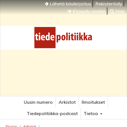
Lähetä käsikirjoitus
Rekisteröidy
Kirjaudu sisään
Hae
Uusin numero
Arkistot
Ilmoitukset
Tiedepolitiikka-podcast
Tietoa
Etusivu
/
Arkistot
/