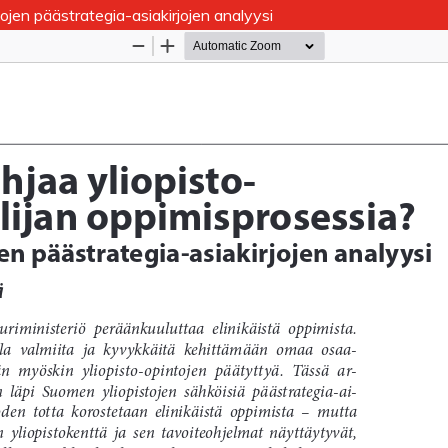
tojen päästrategia-asiakirjojen analyysi
Palvelua ylläpitää
Tieteellisten seurain valtuuskun