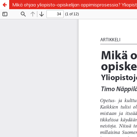
Mikä ohjaa yliopisto-opiskelijan oppimisprosessia? Yliopis