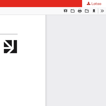
Lataa
ta
.