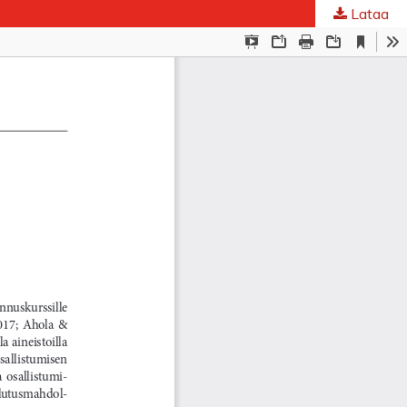
Lataa
ta
.