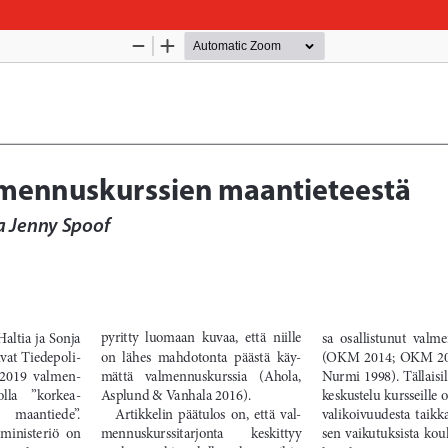
Palvelua ylläpitää
Tieteellisten seurain valtuuskun