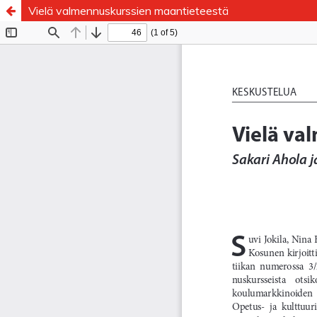
Vielä valmennuskurssien maantieteestä