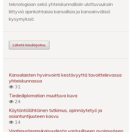
teknologiaan sekä yhteiskunnallisiin ulottuvuuksiin
liittyviä ajankohtaisia kansallisia ja kansainvälisiä
kysymyksiä.
Lähetä käsikirjoitus
Kansalaisten hyvinvointi kestävyyttä tavoittelevassa
yhteiskunnassa
31
Tiedediplomatian muuttuva kuva
24
Käytäntölähtöinen tutkimus, opinnäytetyö ja
asiantuntijuuteen kasvu
14
Vaatimustenmukaisuudesta vastuulliseen avoimuuteen