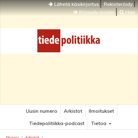
Lähetä käsikirjoitus
Rekisteröidy
Kirjaudu sisään
Hae
Uusin numero
Arkistot
Ilmoitukset
Tiedepolitiikka-podcast
Tietoa
Etusivu
/
Arkistot
/