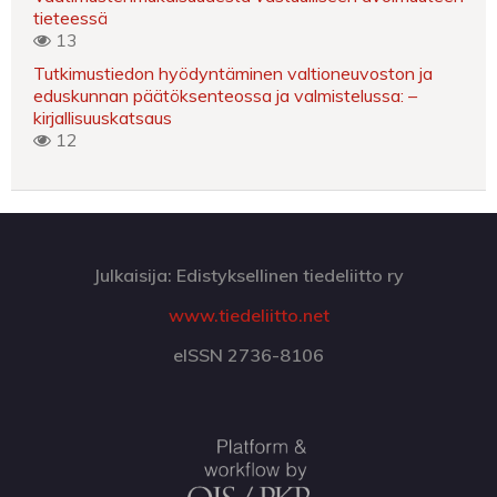
tieteessä
13
Tutkimustiedon hyödyntäminen valtioneuvoston ja
eduskunnan päätöksenteossa ja valmistelussa: –
kirjallisuuskatsaus
12
Julkaisija: Edistyksellinen tiedeliitto ry
www.tiedeliitto.net
eISSN 2736-8106