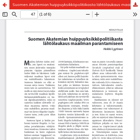
Suomen Akatemian huippuyksikköpolitiikasta lähtölaukaus maailman parantamiseen
Palvelua ylläpitää
Tieteellisten seurain valtuuskunta
.