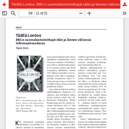
Täällä Lontoo: BBC:n suomalaistoimittajat idän ja lännen välisessä informaatiosodassa
Palvelua ylläpitää
Tieteellisten seurain valtuuskunta
.