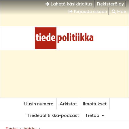
Lähetä käsikirjoitus
Rekisteröidy
Kirjaudu sisään
Hae
Uusin numero
Arkistot
Ilmoitukset
Tiedepolitiikka-podcast
Tietoa
Etusivu
/
Arkistot
/