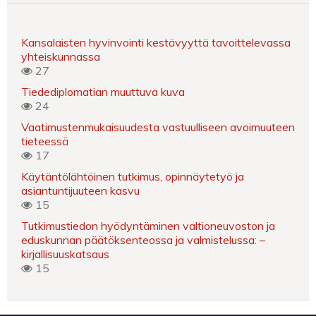
Kansalaisten hyvinvointi kestävyyttä tavoittelevassa
yhteiskunnassa
27
Tiedediplomatian muuttuva kuva
24
Vaatimustenmukaisuudesta vastuulliseen avoimuuteen
tieteessä
17
Käytäntölähtöinen tutkimus, opinnäytetyö ja
asiantuntijuuteen kasvu
15
Tutkimustiedon hyödyntäminen valtioneuvoston ja
eduskunnan päätöksenteossa ja valmistelussa: –
kirjallisuuskatsaus
15