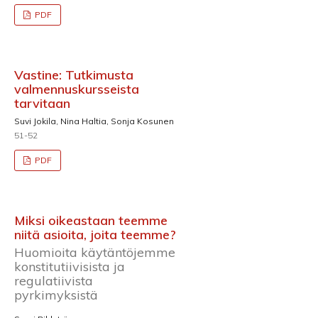
PDF
Vastine: Tutkimusta
valmennuskursseista
tarvitaan
Suvi Jokila, Nina Haltia, Sonja Kosunen
51-52
PDF
Miksi oikeastaan teemme
niitä asioita, joita teemme?
Huomioita käytäntöjemme
konstitutiivisista ja
regulatiivista
pyrkimyksistä