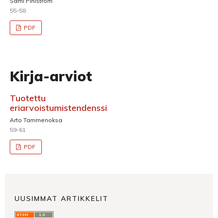
Sami Pihlström
55-58
PDF
Kirja-arviot
Tuotettu
eriarvoistumistendenssi
Arto Tammenoksa
59-61
PDF
UUSIMMAT ARTIKKELIT