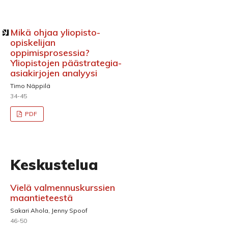
Mikä ohjaa yliopisto-
opiskelijan
oppimisprosessia?
Yliopistojen päästrategia-
asiakirjojen analyysi
Timo Näppilä
34-45
PDF
Keskustelua
Vielä valmennuskurssien
maantieteestä
Sakari Ahola, Jenny Spoof
46-50