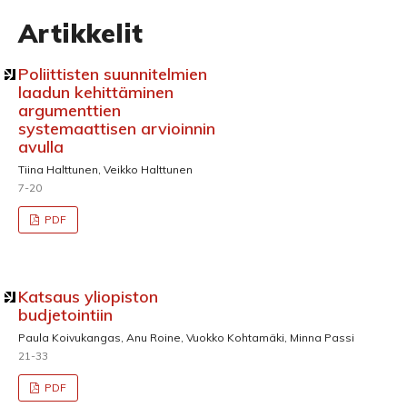
Artikkelit
Poliittisten suunnitelmien
laadun kehittäminen
argumenttien
systemaattisen arvioinnin
avulla
Tiina Halttunen, Veikko Halttunen
7-20
PDF
Katsaus yliopiston
budjetointiin
Paula Koivukangas, Anu Roine, Vuokko Kohtamäki, Minna Passi
21-33
PDF