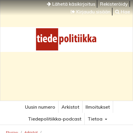
Lähetä käsikirjoitus
Rekisteröidy
Kirjaudu sisään
Hae
Uusin numero
Arkistot
Ilmoitukset
Tiedepolitiikka-podcast
Tietoa
Etusivu
/
Arkistot
/