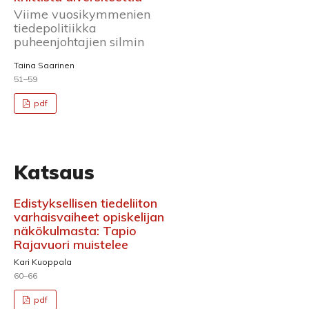
Viime vuosikymmenien
tiedepolitiikka
puheenjohtajien silmin
Taina Saarinen
51–59
pdf
Katsaus
Edistyksellisen tiedeliiton
varhaisvaiheet opiskelijan
näkökulmasta: Tapio
Rajavuori muistelee
Kari Kuoppala
60–66
pdf