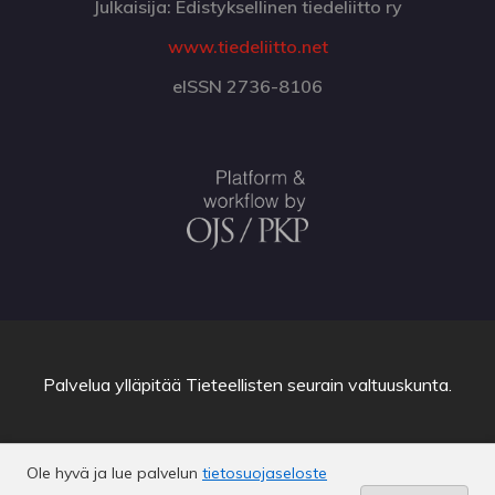
Julkaisija: Edistyksellinen tiedeliitto ry
www.tiedeliitto.net
eISSN 2736-8106
Palvelua ylläpitää
Tieteellisten seurain valtuuskunta
.
Ole hyvä ja lue palvelun
tietosuojaseloste