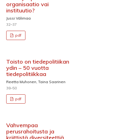
organisaatio vai
instituutio?
Jussi Välimaa
32–37
pdf
Toisto on tiedepolitiikan
ydin – 50 vuotta
tiedepolitiikkaa
Reetta Muhonen, Taina Saarinen
38–50
pdf
Vahvempaa
perusrahoitusta ja
kriittistä diversiteettiä