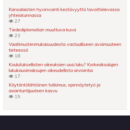
Kansalaisten hyvinvointi kestävyyttä tavoittelevassa
yhteiskunnassa
27
Tiedediplomatian muuttuva kuva
23
Vaatimustenmukaisuudesta vastuulliseen avoimuuteen
tieteessä
18
Koulutuksellisten oikeuksien uusi luku? Korkeakoulujen
lukukausimaksujen oikeudellista arviointia
17
Käytäntölähtöinen tutkimus, opinnäytetyö ja
asiantuntijuuteen kasvu
15