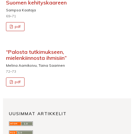
Suomen kehityskaareen
Sampsa Kaataja
69–71
pdf
“Palosta tutkimukseen,
mielenkiinnosta ihmisiin”
Melina Aarnikoivu, Taina Saarinen
72–73
pdf
UUSIMMAT ARTIKKELIT