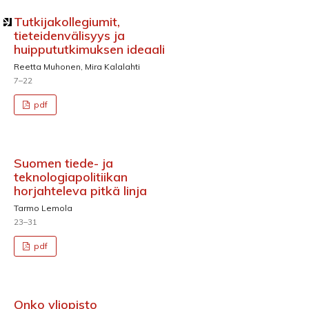
Tutkijakollegiumit,
tieteidenvälisyys ja
huippututkimuksen ideaali
Reetta Muhonen, Mira Kalalahti
7–22
pdf
Suomen tiede- ja
teknologiapolitiikan
horjahteleva pitkä linja
Tarmo Lemola
23–31
pdf
Onko yliopisto