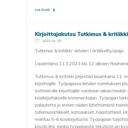
Lue lisää
Kirjoittajakutsu Tutkimus & kritiikk
2023-01-25
Tutkimus & kritiikki -lehden I artikkelityöpaja
Lauantaina 11.3.2023 klo 12 alkaen Rauhanasem
Tutkimus & kritiikki
järjestää lauantaina 11. ma
kirjoittajille. Työpajassa lehden toimituksen j
esitteleville kirjoittajille varataan aikaa heid
käsikirjoitukselle kommentoijan. Työpajan tarkoit
palautetta jo ennen niiden lähettämistä toimitu
tutkimusartikkelit, katsaukset, haastattelut, k
mahtuu 5–6 käsikirjoitusta. Työpajaan tarjottava
käydä ilmi, minkä tyyppisestä tekstistä on kyse