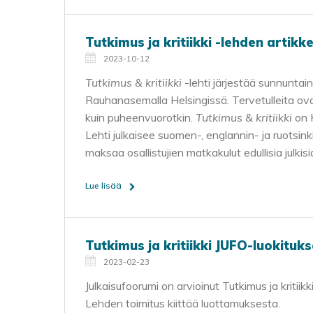
Tutkimus ja kritiikki -lehden artikk
2023-10-12
Tutkimus & kritiikki
-lehti järjestää sunnuntain
Rauhanasemalla Helsingissä. Tervetulleita ovat
kuin puheenvuorotkin.
Tutkimus & kritiikki
on 
Lehti julkaisee suomen-, englannin- ja ruotsinkie
maksaa osallistujien matkakulut edullisia julki
Lue lisää
Tutkimus ja kritiikki JUFO-luokituk
2023-02-23
Julkaisufoorumi on arvioinut Tutkimus ja kritiikk
Lehden toimitus kiittää luottamuksesta.