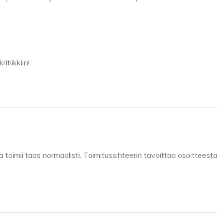
tiikkiin!
toimii taas normaalisti. Toimitussihteerin tavoittaa osoitteest