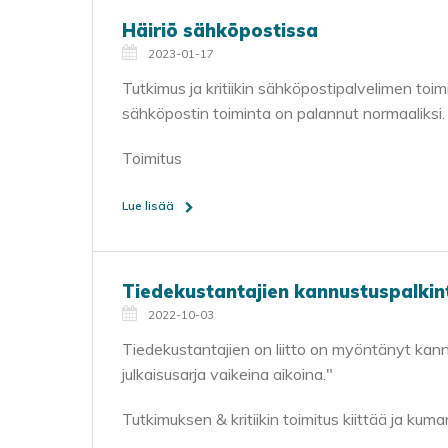
Häiriö sähköpostissa
2023-01-17
Tutkimus ja kritiikin sähköpostipalvelimen toi
sähköpostin toiminta on palannut normaaliksi.
Toimitus
Lue lisää
Tiedekustantajien kannustuspalkinto
2022-10-03
Tiedekustantajien on liitto on myöntänyt kan
julkaisusarja vaikeina aikoina."
Tutkimuksen & kritiikin toimitus kiittää ja kuma