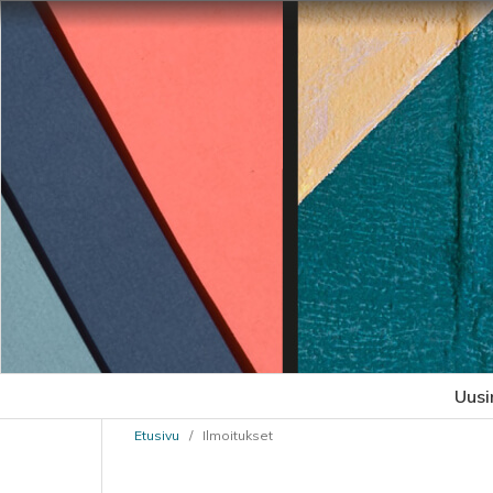
Uusi
Etusivu
/
Ilmoitukset