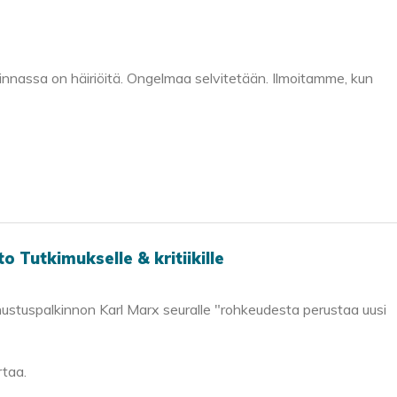
minnassa on häiriöitä. Ongelmaa selvitetään. Ilmoitamme, kun
 Tutkimukselle & kritiikille
nustuspalkinnon Karl Marx seuralle "rohkeudesta perustaa uusi
rtaa.