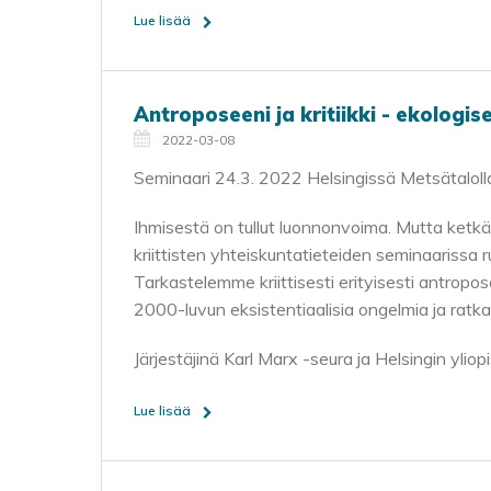
Lue lisää
Antroposeeni ja kritiikki - ekologisen
2022-03-08
Seminaari 24.3. 2022 Helsingissä Metsätaloll
Ihmisestä on tullut luonnonvoima. Mutta ketkä 
kriittisten yhteiskuntatieteiden seminaarissa 
Tarkastelemme kriittisesti erityisesti antropos
2000-luvun eksistentiaalisia ongelmia ja ratk
Järjestäjinä Karl Marx -seura ja Helsingin yl
Lue lisää