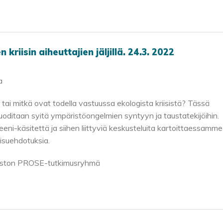
 kriisin aiheuttajien jäljillä. 24.3. 2022
a
tai mitkä ovat todella vastuussa ekologista kriisistä? Tässä
ruoditaan syitä ympäristöongelmien syntyyn ja taustatekijöihin.
eeni-käsitettä ja siihen liittyviä keskusteluita kartoittaessamme
aisuehdotuksia.
iopiston PROSE-tutkimusryhmä