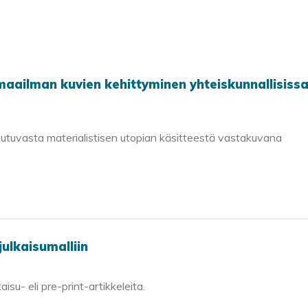
aailman kuvien kehittyminen yhteiskunnallisiss
jautuvasta materialistisen utopian käsitteestä vastakuvana
julkaisumalliin
aisu- eli pre-print-artikkeleita.