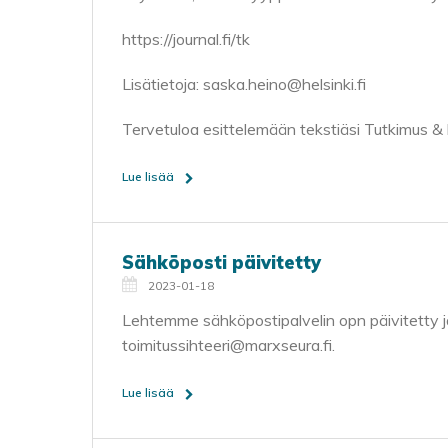
https://journal.fi/tk
Lisätietoja: saska.heino@helsinki.fi
Tervetuloa esittelemään tekstiäsi Tutkimus & kri
Lue lisää
Sähköposti päivitetty
2023-01-18
Lehtemme sähköpostipalvelin opn päivitetty ja 
toimitussihteeri@marxseura.fi.
Lue lisää