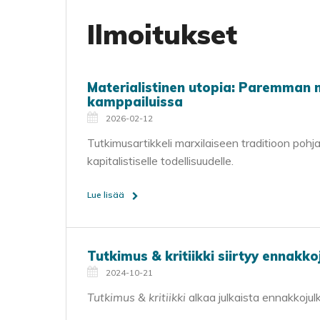
Ilmoitukset
Materialistinen utopia: Paremman m
kamppailuissa
2026-02-12
Tutkimusartikkeli marxilaiseen traditioon poh
kapitalistiselle todellisuudelle.
Lue lisää
Tutkimus & kritiikki siirtyy ennakko
2024-10-21
Tutkimus & kritiikki
alkaa julkaista ennakkojulk