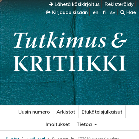
Lähetä käsikirjoitus
Rekisteröidy
Kirjaudu sisään
en
fi
sv
Hae
Uusin numero
Arkistot
Etukäteisjulkaisut
Ilmoitukset
Tietoa
Etusivu
/
Ilmoitukset
/
Kutsu vuoden 2024 Marx-kesäkouluun