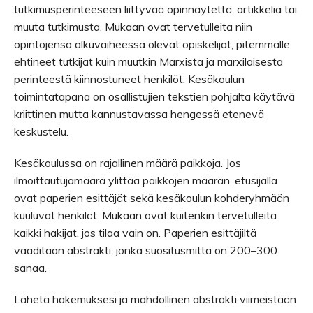
tutkimusperinteeseen liittyvää opinnäytettä, artikkelia tai
muuta tutkimusta. Mukaan ovat tervetulleita niin
opintojensa alkuvaiheessa olevat opiskelijat, pitemmälle
ehtineet tutkijat kuin muutkin Marxista ja marxilaisesta
perinteestä kiinnostuneet henkilöt. Kesäkoulun
toimintatapana on osallistujien tekstien pohjalta käytävä
kriittinen mutta kannustavassa hengessä etenevä
keskustelu.
Kesäkoulussa on rajallinen määrä paikkoja. Jos
ilmoittautujamäärä ylittää paikkojen määrän, etusijalla
ovat paperien esittäjät sekä kesäkoulun kohderyhmään
kuuluvat henkilöt. Mukaan ovat kuitenkin tervetulleita
kaikki hakijat, jos tilaa vain on. Paperien esittäjiltä
vaaditaan abstrakti, jonka suositusmitta on 200–300
sanaa.
Lähetä hakemuksesi ja mahdollinen abstrakti viimeistään