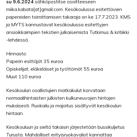
su 9.6.2024
sähköpostitse osoitteeseen
miika.kabata[at]gmail.com. Kesäkoulussa esitettävien
papereiden toimittamisen takaraja on ke 17.7.2023. KMS
ja MYTS kannustavat kesäkoulussa esitettyjen
ansioikkaimpien tekstien julkaisemista Tutkimus & kritiikki
-lehdessä.
Hinnasto:
Paperin esittäjät 35 euroa
Opiskelijat, eläkeläiset ja työttömät 55 euroa
Muut 110 euroa
Kesäkoulun osallistujien matkakulut korvataan
normaalihintaisten julkisten kulkuneuvojen hintojen
mukaisesti. Ruokailu ja majoitus sisältyvät kesäkoulun
hintaan.
Kesäkouluun ja sieltä takaisin järjestetään bussikuljetus
Turusta. Mahdolliset erityisruokavaliot kannattaa