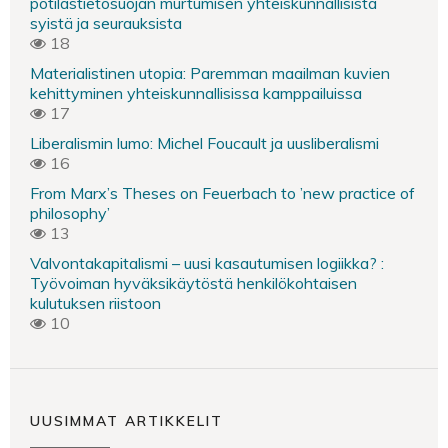
potilastietosuojan murtumisen yhteiskunnallisista
syistä ja seurauksista
18
Materialistinen utopia: Paremman maailman kuvien
kehittyminen yhteiskunnallisissa kamppailuissa
17
Liberalismin lumo: Michel Foucault ja uusliberalismi
16
From Marx’s Theses on Feuerbach to ’new practice of
philosophy’
13
Valvontakapitalismi – uusi kasautumisen logiikka? :
Työvoiman hyväksikäytöstä henkilökohtaisen
kulutuksen riistoon
10
UUSIMMAT ARTIKKELIT