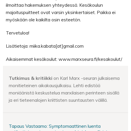
ilmoittaa hakemuksen yhteydessä. Kesäkoulun
majoituspuitteet ovat varsin yksinkertaiset. Paikka ei
myöskään ole kaikilta osin esteetön.
Tervetuloa!
Lisätietoja: miika.kabata[at]gmail.com
Aikaisemmat kesäkoulut: www.marxseura.fi/kesakoulut/
Tutkimus & kritiikki
on Karl Marx -seuran julkaisema
monitieteinen aikakausjulkaisu. Lehti edistää
moniäänistä keskustelua marxilaisen perinteen sisällä
ja eri tieteenalojen kriittisten suuntausten välillä.
Tapaus Vastaamo: Symptomaattinen luenta