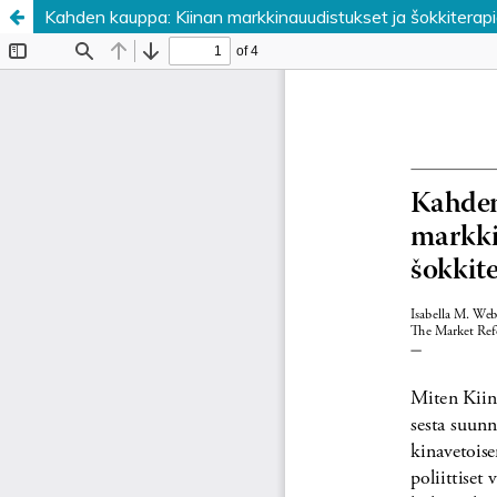
Kahden kauppa: Kiinan markkinauudistukset ja šokkitera