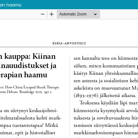
pian haamu
Palvelua ylläpitää
Tieteellisten seurain valtuuskun