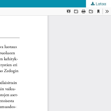
Lataa
ta
.