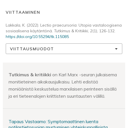
VIITTAAMINEN
Lakkala, K. (2022). Lectio praecursoria: Utopia vastaloogisena
sosiaalisena käytäntönä.
Tutkimus & Kritiikki
,
2
(1), 126-132.
https://doi.org/10.55294/tk.115085
VIITTAUSMUODOT
Tutkimus & kritiikki
on Karl Marx -seuran julkaisema
monitieteinen aikakausjulkaisu. Lehti edistää
moniäänistä keskustelua marxilaisen perinteen sisällä
ja eri tieteenalojen kriittisten suuntausten välillä.
Tapaus Vastaamo: Symptomaattinen luenta
potilastietosuojan murtumisen yhteiskunnallisista