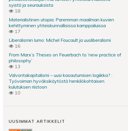
syistä ja seurauksista
18
Materialistinen utopia: Paremman maailman kuvien
kehittyminen yhteiskunnallisissa kamppailuissa
17
Liberalismin lumo: Michel Foucault ja uusliberalismi
16
From Marx’s Theses on Feuerbach to ’new practice of
philosophy’
13
Valvontakapitalismi – uusi kasautumisen logiikka? :
Työvoiman hyväksikäytöstä henkilökohtaisen
kulutuksen riistoon
10
UUSIMMAT ARTIKKELIT