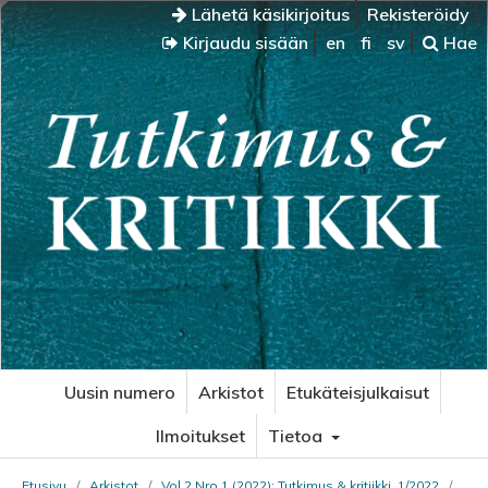
Lähetä käsikirjoitus
Rekisteröidy
Kirjaudu sisään
en
fi
sv
Hae
Uusin numero
Arkistot
Etukäteisjulkaisut
Ilmoitukset
Tietoa
Etusivu
/
Arkistot
/
Vol 2 Nro 1 (2022): Tutkimus & kritiikki, 1/2022
/