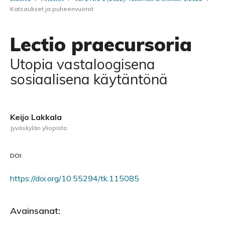
Katsaukset ja puheenvuorot
Lectio praecursoria
Utopia vastaloogisena
sosiaalisena käytäntönä
Keijo Lakkala
Jyväskylän yliopisto
DOI:
https://doi.org/10.55294/tk.115085
Avainsanat: