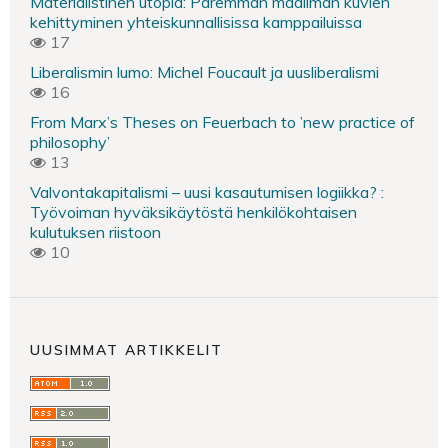
Materialistinen utopia: Paremman maailman kuvien
kehittyminen yhteiskunnallisissa kamppailuissa
17
Liberalismin lumo: Michel Foucault ja uusliberalismi
16
From Marx’s Theses on Feuerbach to ’new practice of
philosophy’
13
Valvontakapitalismi – uusi kasautumisen logiikka? :
Työvoiman hyväksikäytöstä henkilökohtaisen
kulutuksen riistoon
10
UUSIMMAT ARTIKKELIT