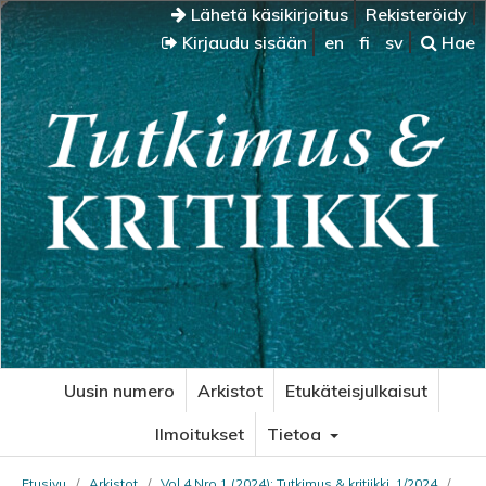
Lähetä käsikirjoitus
Rekisteröidy
Kirjaudu sisään
en
fi
sv
Hae
Uusin numero
Arkistot
Etukäteisjulkaisut
Ilmoitukset
Tietoa
Etusivu
/
Arkistot
/
Vol 4 Nro 1 (2024): Tutkimus & kritiikki, 1/2024
/