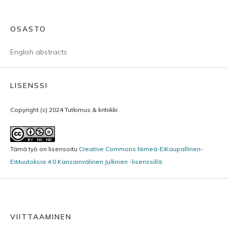
OSASTO
English abstracts
LISENSSI
Copyright (c) 2024 Tutkimus & kritiikki
Tämä työ on lisensoitu
Creative Commons Nimeä-EiKaupallinen-
EiMuutoksia 4.0 Kansainvälinen Julkinen -lisenssillä
.
VIITTAAMINEN