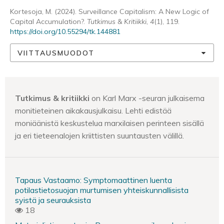
Kortesoja, M. (2024). Surveillance Capitalism: A New Logic of
Capital Accumulation?.
Tutkimus & Kritiikki
,
4
(1), 119.
https://doi.org/10.55294/tk.144881
VIITTAUSMUODOT
Tutkimus & kritiikki
on Karl Marx -seuran julkaisema
monitieteinen aikakausjulkaisu. Lehti edistää
moniäänistä keskustelua marxilaisen perinteen sisällä
ja eri tieteenalojen kriittisten suuntausten välillä.
Tapaus Vastaamo: Symptomaattinen luenta
potilastietosuojan murtumisen yhteiskunnallisista
syistä ja seurauksista
18