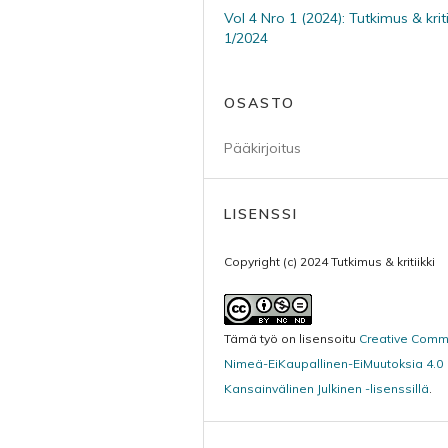
Vol 4 Nro 1 (2024): Tutkimus & kritii
1/2024
OSASTO
Pääkirjoitus
LISENSSI
Copyright (c) 2024 Tutkimus & kritiikki
Tämä työ on lisensoitu
Creative Com
Nimeä-EiKaupallinen-EiMuutoksia 4.0
Kansainvälinen Julkinen -lisenssillä
.