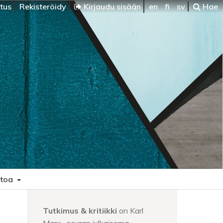
itus
Rekisteröidy
Kirjaudu sisään
en
fi
sv
Hae
etoa
Tutkimus & kritiikki
on Karl