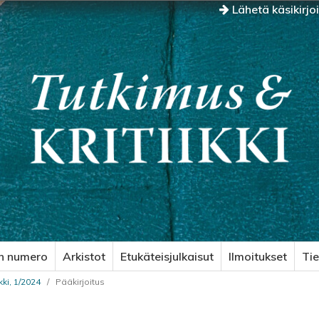
Lähetä käsikirjo
n numero
Arkistot
Etukäteisjulkaisut
Ilmoitukset
Ti
kki, 1/2024
/
Pääkirjoitus