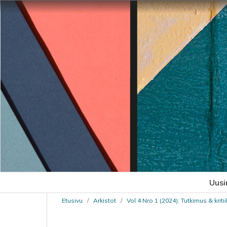
Uusi
Etusivu
/
Arkistot
/
Vol 4 Nro 1 (2024): Tutkimus & kritii