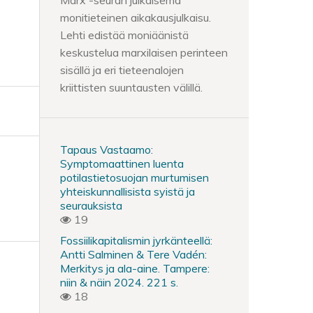
Marx -seuran julkaisema
monitieteinen aikakausjulkaisu.
Lehti edistää moniäänistä
keskustelua marxilaisen perinteen
sisällä ja eri tieteenalojen
kriittisten suuntausten välillä.
Tapaus Vastaamo:
Symptomaattinen luenta
potilastietosuojan murtumisen
yhteiskunnallisista syistä ja
seurauksista
19
Fossiilikapitalismin jyrkänteellä:
Antti Salminen & Tere Vadén:
Merkitys ja ala-aine. Tampere:
niin & näin 2024. 221 s.
18