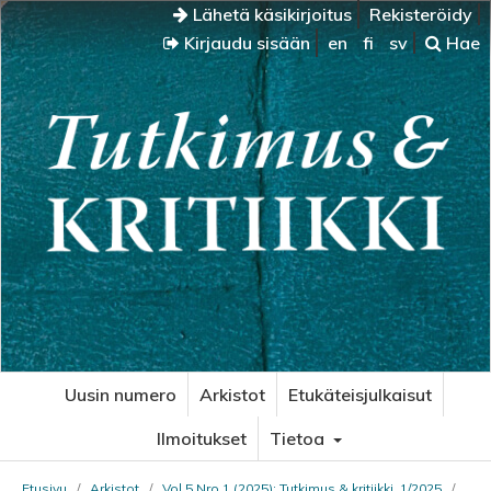
Lähetä käsikirjoitus
Rekisteröidy
Kirjaudu sisään
en
fi
sv
Hae
Uusin numero
Arkistot
Etukäteisjulkaisut
Ilmoitukset
Tietoa
Etusivu
/
Arkistot
/
Vol 5 Nro 1 (2025): Tutkimus & kritiikki, 1/2025
/