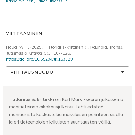
Kansainvälinen Julkinen -lisenssillä
.
VIITTAAMINEN
Haug, W. F. (2025). Historiallis-kriittinen (P. Rauhala, Trans.).
Tutkimus & Kritiikki
,
5
(1), 107-126.
https://doi.org/10.55294/tk.153329
VIITTAUSMUODOT
Tutkimus & kritiikki
on Karl Marx -seuran julkaisema
monitieteinen aikakausjulkaisu. Lehti edistää
moniäänistä keskustelua marxilaisen perinteen sisällä
ja eri tieteenalojen kriittisten suuntausten välillä.