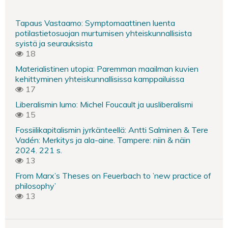
Tapaus Vastaamo: Symptomaattinen luenta
potilastietosuojan murtumisen yhteiskunnallisista
syistä ja seurauksista
18
Materialistinen utopia: Paremman maailman kuvien
kehittyminen yhteiskunnallisissa kamppailuissa
17
Liberalismin lumo: Michel Foucault ja uusliberalismi
15
Fossiilikapitalismin jyrkänteellä: Antti Salminen & Tere
Vadén: Merkitys ja ala-aine. Tampere: niin & näin
2024. 221 s.
13
From Marx’s Theses on Feuerbach to ’new practice of
philosophy’
13