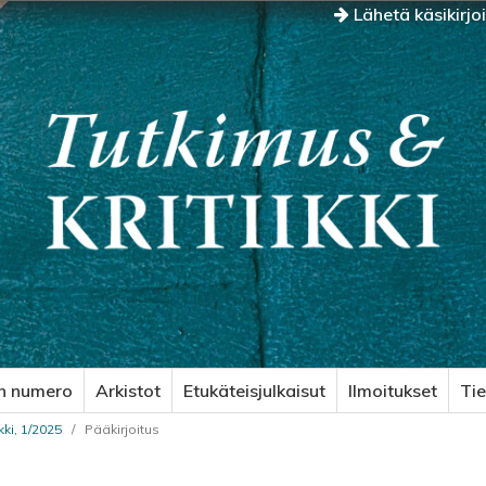
Lähetä käsikirjo
n numero
Arkistot
Etukäteisjulkaisut
Ilmoitukset
Ti
kki, 1/2025
/
Pääkirjoitus