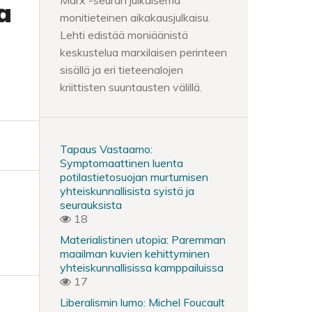
Marx -seuran julkaisema
a
monitieteinen aikakausjulkaisu.
Lehti edistää moniäänistä
a
keskustelua marxilaisen perinteen
sisällä ja eri tieteenalojen
kriittisten suuntausten välillä.
Tapaus Vastaamo:
Symptomaattinen luenta
potilastietosuojan murtumisen
yhteiskunnallisista syistä ja
seurauksista
18
Materialistinen utopia: Paremman
maailman kuvien kehittyminen
yhteiskunnallisissa kamppailuissa
17
Liberalismin lumo: Michel Foucault