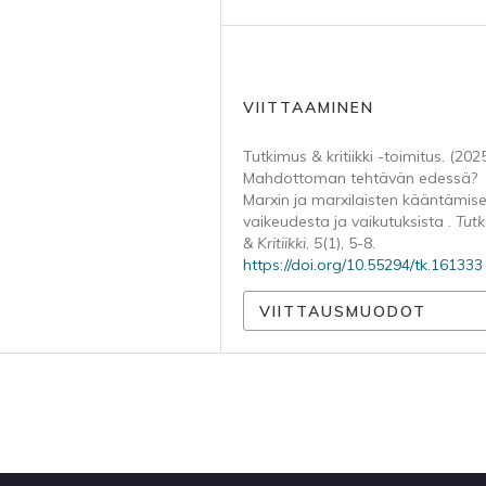
VIITTAAMINEN
Tutkimus & kritiikki -toimitus. (2025
Mahdottoman tehtävän edessä?
Marxin ja marxilaisten kääntämis
vaikeudesta ja vaikutuksista .
Tut
& Kritiikki
,
5
(1), 5-8.
https://doi.org/10.55294/tk.161333
VIITTAUSMUODOT