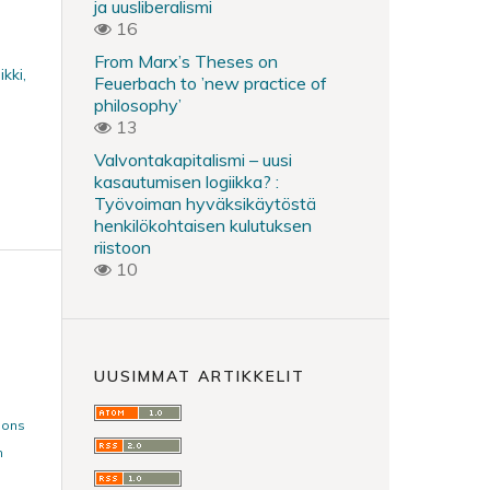
ja uusliberalismi
16
From Marx’s Theses on
kki,
Feuerbach to ’new practice of
philosophy’
13
Valvontakapitalismi – uusi
kasautumisen logiikka? :
Työvoiman hyväksikäytöstä
henkilökohtaisen kulutuksen
riistoon
10
UUSIMMAT ARTIKKELIT
mons
n