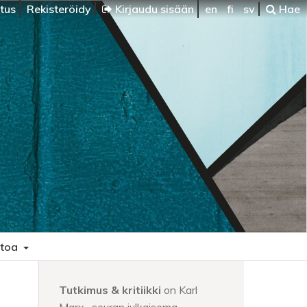
itus
Rekisteröidy
Kirjaudu sisään
en
fi
sv
Hae
etoa
Tutkimus & kritiikki
on Karl