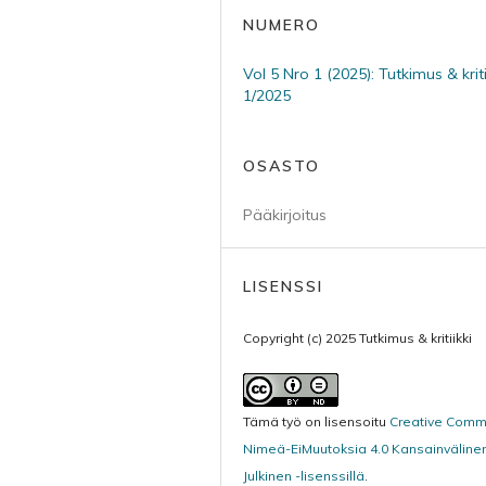
NUMERO
Vol 5 Nro 1 (2025): Tutkimus & kritii
1/2025
OSASTO
Pääkirjoitus
LISENSSI
Copyright (c) 2025 Tutkimus & kritiikki
Tämä työ on lisensoitu
Creative Com
Nimeä-EiMuutoksia 4.0 Kansainväline
Julkinen -lisenssillä
.