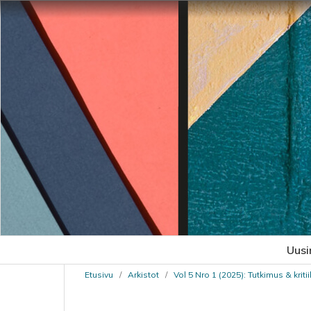
Uusi
Etusivu
/
Arkistot
/
Vol 5 Nro 1 (2025): Tutkimus & kritii