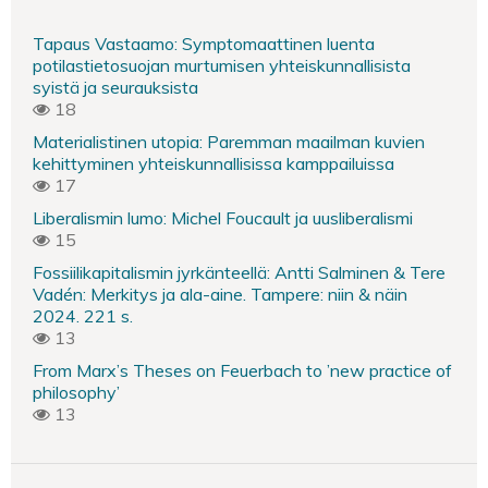
Tapaus Vastaamo: Symptomaattinen luenta
potilastietosuojan murtumisen yhteiskunnallisista
syistä ja seurauksista
18
Materialistinen utopia: Paremman maailman kuvien
kehittyminen yhteiskunnallisissa kamppailuissa
17
Liberalismin lumo: Michel Foucault ja uusliberalismi
15
Fossiilikapitalismin jyrkänteellä: Antti Salminen & Tere
Vadén: Merkitys ja ala-aine. Tampere: niin & näin
2024. 221 s.
13
From Marx’s Theses on Feuerbach to ’new practice of
philosophy’
13