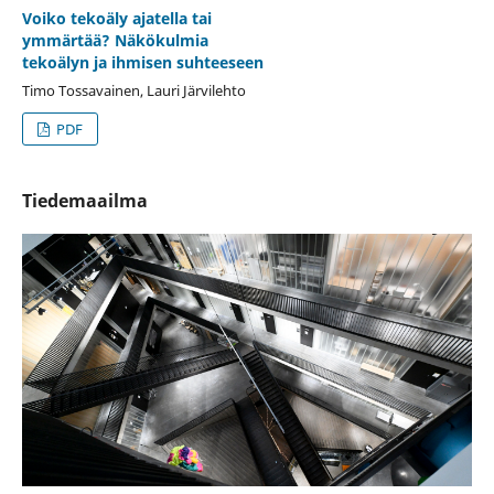
Voiko tekoäly ajatella tai
ymmärtää? Näkökulmia
tekoälyn ja ihmisen suhteeseen
Timo Tossavainen, Lauri Järvilehto
PDF
Tiedemaailma