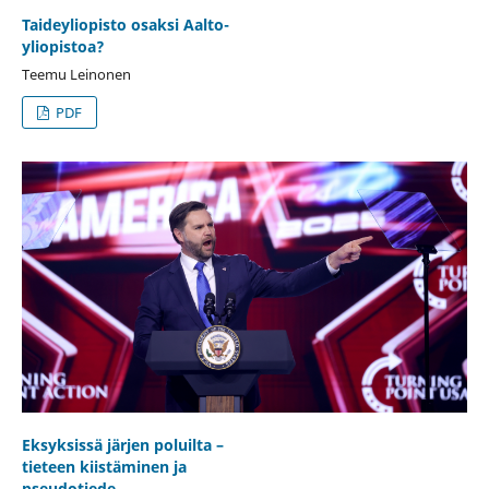
Taideyliopisto osaksi Aalto-
yliopistoa?
Teemu Leinonen
PDF
Eksyksissä järjen poluilta –
tieteen kiistäminen ja
pseudotiede