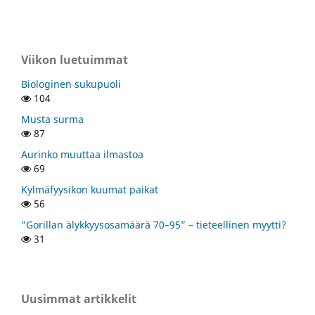
Viikon luetuimmat
Biologinen sukupuoli
104
Musta surma
87
Aurinko muuttaa ilmastoa
69
Kylmäfyysikon kuumat paikat
56
”Gorillan älykkyysosamäärä 70–95” – tieteellinen myytti?
31
Uusimmat artikkelit