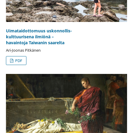
Uimataidottomuus uskonnollis-
kulttuurisena ilmiönä –
havaintoja Taiwanin saarelta
Ari-Joonas Pitkänen
PDF