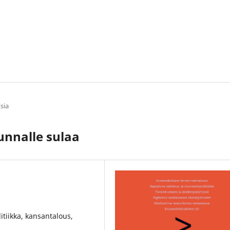
sia
unnalle sulaa
litiikka, kansantalous,