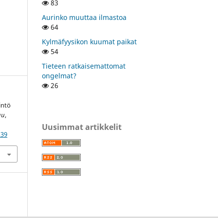
83
Aurinko muuttaa ilmastoa
64
Kylmäfyysikon kuumat paikat
54
Tieteen ratkaisemattomat
ongelmat?
26
intö
uu
,
Uusimmat artikkelit
239