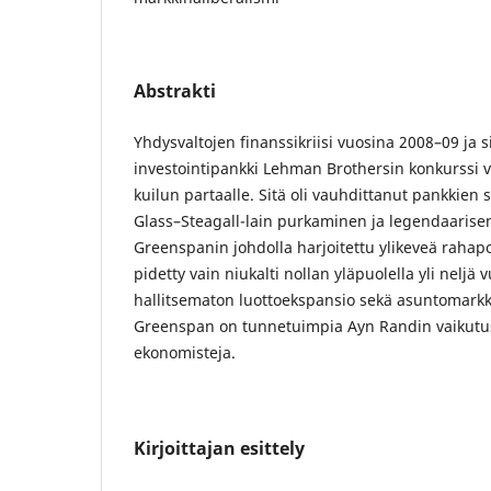
Abstrakti
Yhdysvaltojen finanssikriisi vuosina 2008–09 ja si
investointipankki Lehman Brothersin konkurssi 
kuilun partaalle. Sitä oli vauhdittanut pankkien
Glass–Steagall-lain purkaminen ja legendaarise
Greenspanin johdolla harjoitettu ylikeveä rahapol
pidetty vain niukalti nollan yläpuolella yli neljä
hallitsematon luottoekspansio sekä asuntomarkki
Greenspan on tunnetuimpia Ayn Randin vaikutus
ekonomisteja.
Kirjoittajan esittely