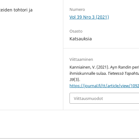
Numero
eiden tohtori ja
Vol 39 Nro 3 (2021)
Osasto
Katsauksia
Viittaaminen
Kanniainen, V. (2021). Ayn Randin per
ihmiskunnalle sulaa.
Tieteessä Tapaht
39
(3).
https://journal.fi/tt/article/view/109
Viittausmuodot