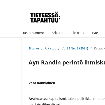
Uusin numero
Arkistot
Tietoa
Hae
Etusivu
/
Arkistot
/
Vol 39 Nro 3 (2021)
/
Katsauk
Ayn Randin perintö ihmisk
Vesa Kanniainen
Avainsanat:
kapitalismi, talouspolitiikka, rahapo
markkinaliberalismi