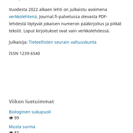
Vuodesta 2022 alkaen lehti on julkaistu avoimena
verkkolehtenä
. Journal.fi-palvelussa olevasta PDF-
lehdestä löytyvät jokaisen numeron pääkirjoitus ja pitkät
tekstit. Loput kirjoitukset ovat vain verkkolehdessä.
Julkaisija:
Tieteellisten seurain valtuuskunta
ISSN 1239-6540
Viikon luetuimmat
Biologinen sukupuoli
99
Musta surma
83