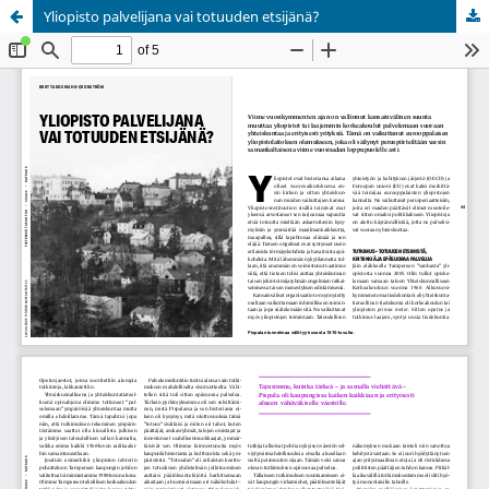
Yliopisto palvelijana vai totuuden etsijänä?
Palvelua ylläpitää
Tieteellisten seurain valtuuskunta
.