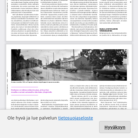
Ole hyvä ja lue palvelun
tietosuojaseloste
Hyväksyn