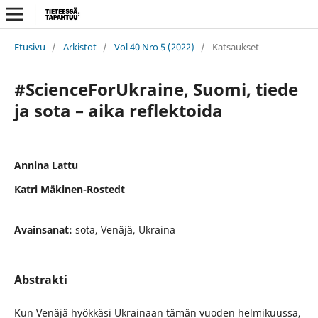
Etusivu
/
Arkistot
/
Vol 40 Nro 5 (2022)
/
Katsaukset
#ScienceForUkraine, Suomi, tiede
ja sota – aika reflektoida
Annina Lattu
Katri Mäkinen-Rostedt
Avainsanat:
sota, Venäjä, Ukraina
Abstrakti
Kun Venäjä hyökkäsi Ukrainaan tämän vuoden helmikuussa,