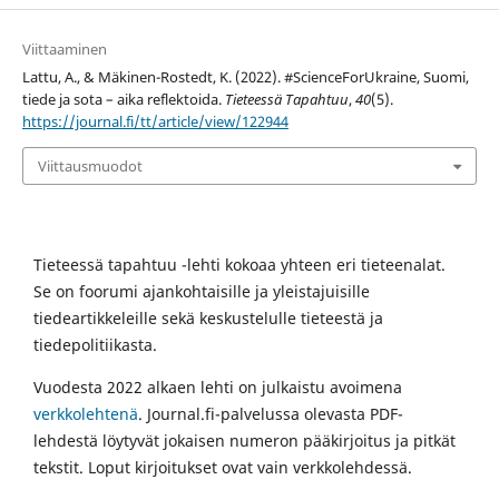
Viittaaminen
Lattu, A., & Mäkinen-Rostedt, K. (2022). #ScienceForUkraine, Suomi,
tiede ja sota – aika reflektoida.
Tieteessä Tapahtuu
,
40
(5).
https://journal.fi/tt/article/view/122944
Viittausmuodot
Tieteessä tapahtuu -lehti kokoaa yhteen eri tieteenalat.
Se on foorumi ajankohtaisille ja yleistajuisille
tiedeartikkeleille sekä keskustelulle tieteestä ja
tiedepolitiikasta.
Vuodesta 2022 alkaen lehti on julkaistu avoimena
verkkolehtenä
. Journal.fi-palvelussa olevasta PDF-
lehdestä löytyvät jokaisen numeron pääkirjoitus ja pitkät
tekstit. Loput kirjoitukset ovat vain verkkolehdessä.