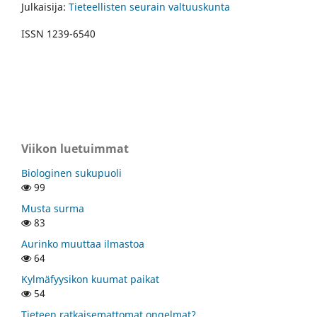
Julkaisija:
Tieteellisten seurain valtuuskunta
ISSN 1239-6540
Viikon luetuimmat
Biologinen sukupuoli
99
Musta surma
83
Aurinko muuttaa ilmastoa
64
Kylmäfyysikon kuumat paikat
54
Tieteen ratkaisemattomat ongelmat?