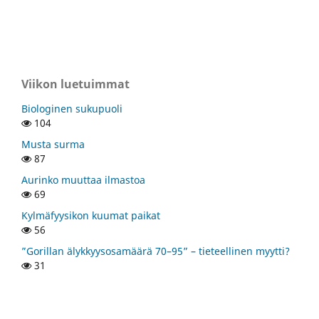
Viikon luetuimmat
Biologinen sukupuoli
104
Musta surma
87
Aurinko muuttaa ilmastoa
69
Kylmäfyysikon kuumat paikat
56
”Gorillan älykkyysosamäärä 70–95” – tieteellinen myytti?
31