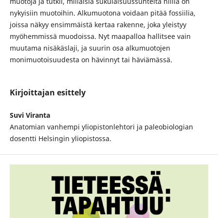
muotoja ja tutkii, millaisia sukulaisuussuhteita niillä on
nykyisiin muotoihin. Alkumuotona voidaan pitää fossiilia,
joissa näkyy ensimmäistä kertaa rakenne, joka yleistyy
myöhemmissä muodoissa. Nyt maapalloa hallitsee vain
muutama nisäkäslaji, ja suurin osa alkumuotojen
monimuotoisuudesta on hävinnyt tai häviämässä.
Kirjoittajan esittely
Suvi Viranta
Anatomian vanhempi yliopistonlehtori ja paleobiologian
dosentti Helsingin yliopistossa.