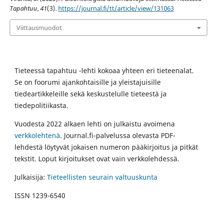
Tapahtuu
,
41
(3).
https://journal.fi/tt/article/view/131063
Viittausmuodot
Tieteessä tapahtuu -lehti kokoaa yhteen eri tieteenalat.
Se on foorumi ajankohtaisille ja yleistajuisille
tiedeartikkeleille sekä keskustelulle tieteestä ja
tiedepolitiikasta.
Vuodesta 2022 alkaen lehti on julkaistu avoimena
verkkolehtenä
. Journal.fi-palvelussa olevasta PDF-
lehdestä löytyvät jokaisen numeron pääkirjoitus ja pitkät
tekstit. Loput kirjoitukset ovat vain verkkolehdessä.
Julkaisija:
Tieteellisten seurain valtuuskunta
ISSN 1239-6540