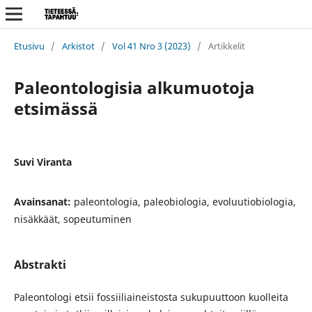
Etusivu
/
Arkistot
/
Vol 41 Nro 3 (2023)
/
Artikkelit
Paleontologisia alkumuotoja
etsimässä
Suvi Viranta
Avainsanat:
paleontologia, paleobiologia, evoluutiobiologia,
nisäkkäät, sopeutuminen
Abstrakti
Paleontologi etsii fossiiliaineistosta sukupuuttoon kuolleita