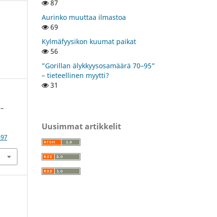
87
Aurinko muuttaa ilmastoa
69
Kylmäfyysikon kuumat paikat
56
”Gorillan älykkyysosamäärä 70–95”
– tieteellinen myytti?
31
 –
Uusimmat artikkelit
.
597