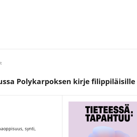
it
ssa Polykarpoksen kirje filippiläisille
rhaoppisuus, synti,