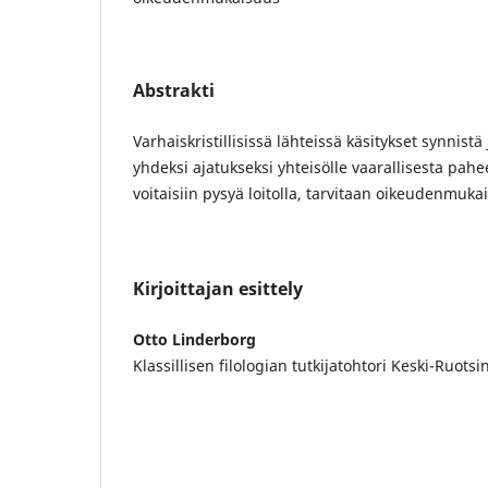
Abstrakti
Varhaiskristillisissä lähteissä käsitykset synnist
yhdeksi ajatukseksi yhteisölle vaarallisesta pahee
voitaisiin pysyä loitolla, tarvitaan oikeudenmuka
Kirjoittajan esittely
Otto Linderborg
Klassillisen filologian tutkijatohtori Keski-Ruotsi