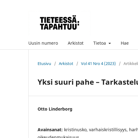
Uusin numero
Arkistot
Tietoa
Hae
Etusivu
/
Arkistot
/
Vol 41 Nro 4 (2023)
/
Artikkel
Yksi suuri pahe – Tarkastelu
Otto Linderborg
Avainsanat:
kristinusko, varhaiskristillisyys, ha
oikeudenmukaisuus