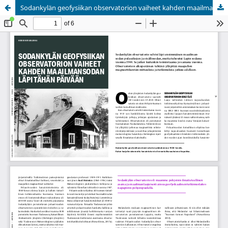
Sodankylän geofysiikan observatorion vaiheet kahden maailmansodan läpi tähän päivään
Palvelua ylläpitää
Tieteellisten seurain valtuuskunta
.