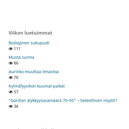
Viikon luetuimmat
Biologinen sukupuoli
111
Musta surma
86
Aurinko muuttaa ilmastoa
70
Kylmäfyysikon kuumat paikat
57
”Gorillan älykkyysosamäärä 70–95” – tieteellinen myytti?
36