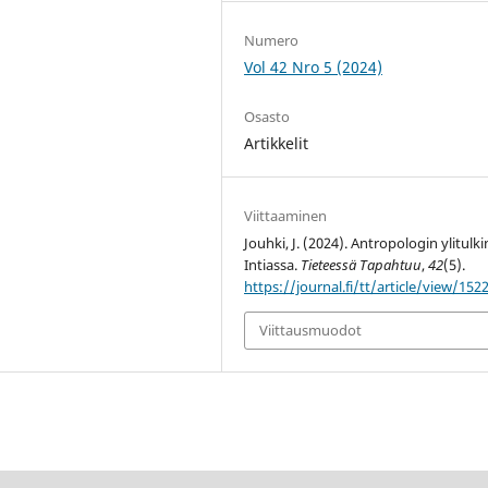
Numero
Vol 42 Nro 5 (2024)
Osasto
Artikkelit
Viittaaminen
Jouhki, J. (2024). Antropologin ylitulki
Intiassa.
Tieteessä Tapahtuu
,
42
(5).
https://journal.fi/tt/article/view/152
Viittausmuodot