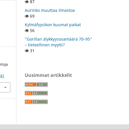
87
Aurinko muuttaa ilmastoa
69
Kylmäfyysikon kuumat paikat
56
”Gorillan älykkyysosamäärä 70–95”
– tieteellinen myytti?
31
ntoja
Uusimmat artikkelit
241