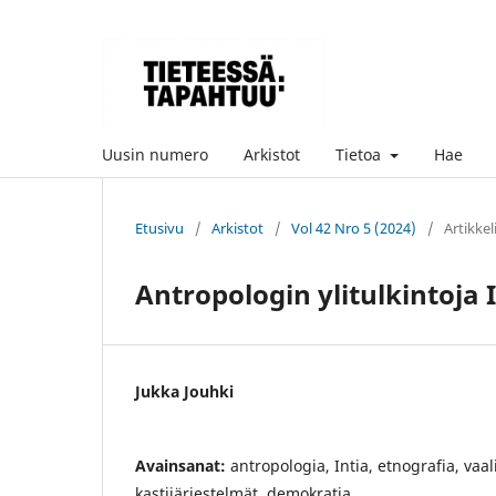
Uusin numero
Arkistot
Tietoa
Hae
Etusivu
/
Arkistot
/
Vol 42 Nro 5 (2024)
/
Artikkel
Antropologin ylitulkintoja 
Jukka Jouhki
Avainsanat:
antropologia, Intia, etnografia, vaa
kastijärjestelmät, demokratia