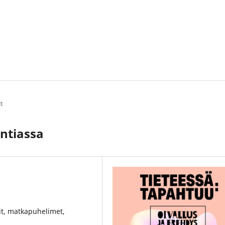
it
Intiassa
lit, matkapuhelimet,