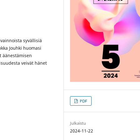
vainnoista syvällisiä
 Jukka Jouhki huomasi
nat äänestämisen
lisuudesta veivät hänet
PDF
Julkaistu
2024-11-22