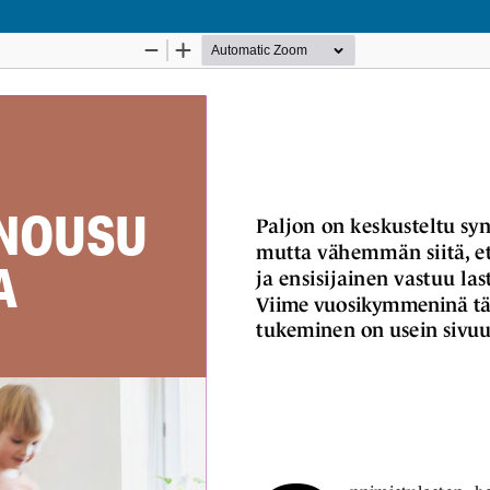
Palvelua ylläpitää
Tieteellisten seurain valtuuskunta
.