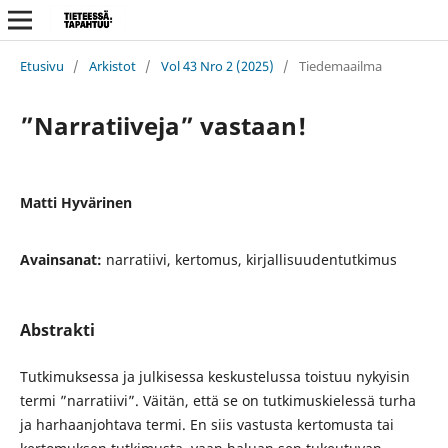
Etusivu
/
Arkistot
/
Vol 43 Nro 2 (2025)
/
Tiedemaailma
”Narratiiveja” vastaan!
Matti Hyvärinen
Avainsanat:
narratiivi, kertomus, kirjallisuudentutkimus
Abstrakti
Tutkimuksessa ja julkisessa keskustelussa toistuu nykyisin
termi ”narratiivi”. Väitän, että se on tutkimuskielessä turha
ja harhaanjohtava termi. En siis vastusta kertomusta tai