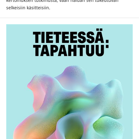
kertomuksen tutkimusta, vaan haluan sen tukeutuvan
selkeisiin käsitteisiin.