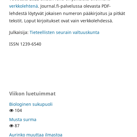
verkkolehtenä
. Journal.fi-palvelussa olevasta PDF-
lehdestä löytyvät jokaisen numeron pääkirjoitus ja pitkät
tekstit. Loput kirjoitukset ovat vain verkkolehdessä.
Julkaisija:
Tieteellisten seurain valtuuskunta
ISSN 1239-6540
Viikon luetuimmat
Biologinen sukupuoli
104
Musta surma
87
Aurinko muuttaa ilmastoa