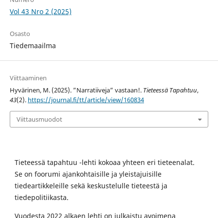
Vol 43 Nro 2 (2025)
Osasto
Tiedemaailma
Viittaaminen
Hyvärinen, M. (2025). ”Narratiiveja” vastaan!.
Tieteessä Tapahtuu
,
43
(2).
https://journal.fi/tt/article/view/160834
Viittausmuodot
Tieteessä tapahtuu -lehti kokoaa yhteen eri tieteenalat.
Se on foorumi ajankohtaisille ja yleistajuisille
tiedeartikkeleille sekä keskustelulle tieteestä ja
tiedepolitiikasta.
Vuodesta 2022 alkaen lehti on julkaistu avoimena