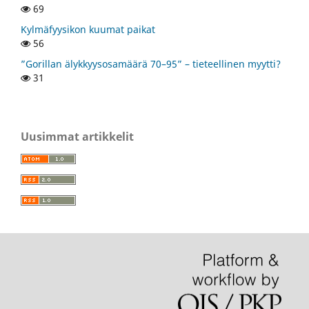
69
Kylmäfyysikon kuumat paikat
56
”Gorillan älykkyysosamäärä 70–95” – tieteellinen myytti?
31
Uusimmat artikkelit