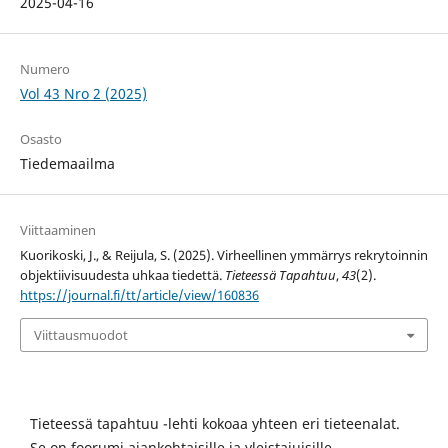
2025-04-16
Numero
Vol 43 Nro 2 (2025)
Osasto
Tiedemaailma
Viittaaminen
Kuorikoski, J., & Reijula, S. (2025). Virheellinen ymmärrys rekrytoinnin
objektiivisuudesta uhkaa tiedettä.
Tieteessä Tapahtuu
,
43
(2).
https://journal.fi/tt/article/view/160836
Viittausmuodot
Tieteessä tapahtuu -lehti kokoaa yhteen eri tieteenalat.
Se on foorumi ajankohtaisille ja yleistajuisille