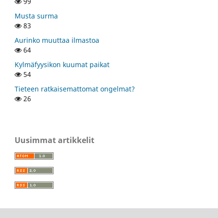
99
Musta surma
83
Aurinko muuttaa ilmastoa
64
Kylmäfyysikon kuumat paikat
54
Tieteen ratkaisemattomat ongelmat?
26
Uusimmat artikkelit