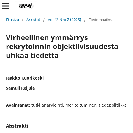
Etusivu
/
Arkistot
/
Vol 43 Nro 2 (2025)
/
Tiedemaailma
Virheellinen ymmärrys
rekrytoinnin objektiivisuudesta
uhkaa tiedettä
Jaakko Kuorikoski
Samuli Reijula
Avainsanat:
tutkijanarviointi, meritoituminen, tiedepolitiikka
Abstrakti