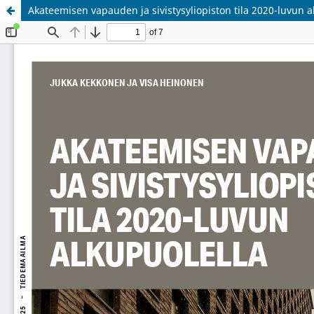
Akateemisen vapauden ja sivistysyliopiston tila 2020-luvun a