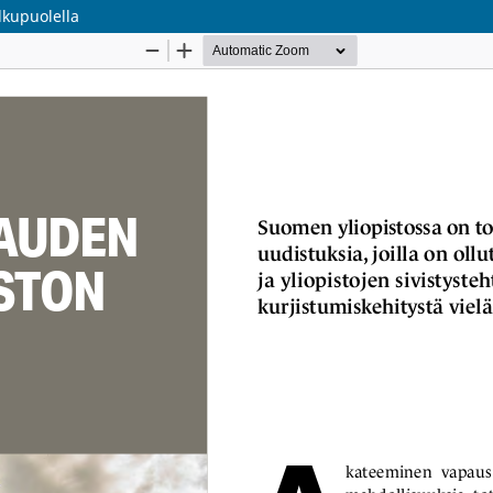
lkupuolella
Palvelua ylläpitää
Tieteellisten seurain valtuuskunta
.