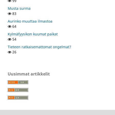
99
Musta surma
83
Aurinko muuttaa ilmastoa
64
Kylmäfyysikon kuumat paikat
54
Tieteen ratkaisemattomat ongelmat?
26
Uusimmat artikkelit