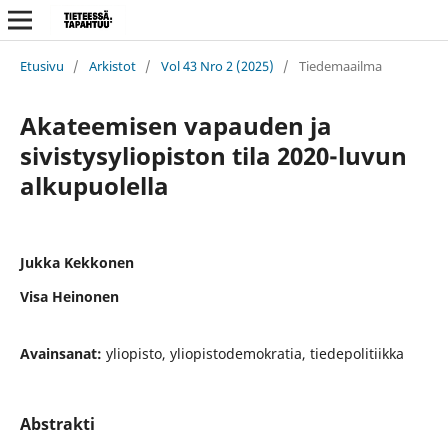
Etusivu
/
Arkistot
/
Vol 43 Nro 2 (2025)
/
Tiedemaailma
Akateemisen vapauden ja
sivistysyliopiston tila 2020-luvun
alkupuolella
Jukka Kekkonen
Visa Heinonen
Avainsanat:
yliopisto, yliopistodemokratia, tiedepolitiikka
Abstrakti