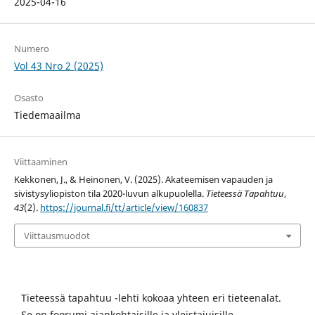
2025-04-16
Numero
Vol 43 Nro 2 (2025)
Osasto
Tiedemaailma
Viittaaminen
Kekkonen, J., & Heinonen, V. (2025). Akateemisen vapauden ja
sivistysyliopiston tila 2020-luvun alkupuolella.
Tieteessä Tapahtuu
,
43
(2).
https://journal.fi/tt/article/view/160837
Viittausmuodot
Tieteessä tapahtuu -lehti kokoaa yhteen eri tieteenalat.
Se on foorumi ajankohtaisille ja yleistajuisille