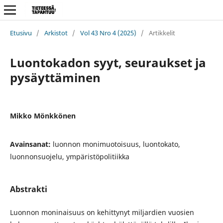
Etusivu
/
Arkistot
/
Vol 43 Nro 4 (2025)
/
Artikkelit
Luontokadon syyt, seuraukset ja
pysäyttäminen
Mikko Mönkkönen
Avainsanat:
luonnon monimuotoisuus, luontokato,
luonnonsuojelu, ympäristöpolitiikka
Abstrakti
Luonnon moninaisuus on kehittynyt miljardien vuosien