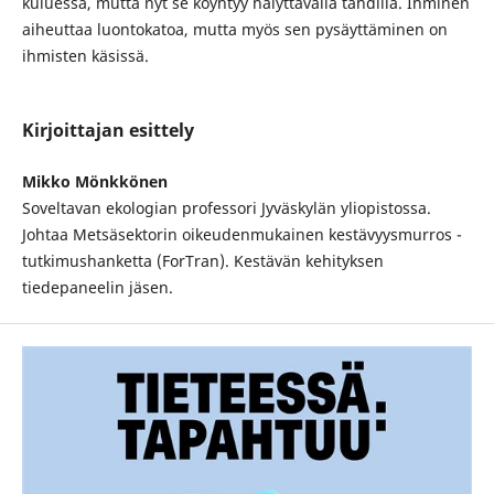
kuluessa, mutta nyt se köyhtyy hälyttävällä tahdilla. Ihminen
aiheuttaa luontokatoa, mutta myös sen pysäyttäminen on
ihmisten käsissä.
Kirjoittajan esittely
Mikko Mönkkönen
Soveltavan ekologian professori Jyväskylän yliopistossa.
Johtaa Metsäsektorin oikeudenmukainen kestävyysmurros -
tutkimushanketta (ForTran). Kestävän kehityksen
tiedepaneelin jäsen.