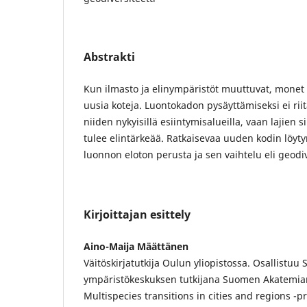
Abstrakti
Kun ilmasto ja elinympäristöt muuttuvat, monet 
uusia koteja. Luontokadon pysäyttämiseksi ei riitä
niiden nykyisillä esiintymisalueilla, vaan lajien 
tulee elintärkeää. Ratkaisevaa uuden kodin löyty
luonnon eloton perusta ja sen vaihtelu eli geodiv
Kirjoittajan esittely
Aino-Maija Määttänen
Väitöskirjatutkija Oulun yliopistossa. Osallistu
ympäristökeskuksen tutkijana Suomen Akatemi
Multispecies transitions in cities and regions -p