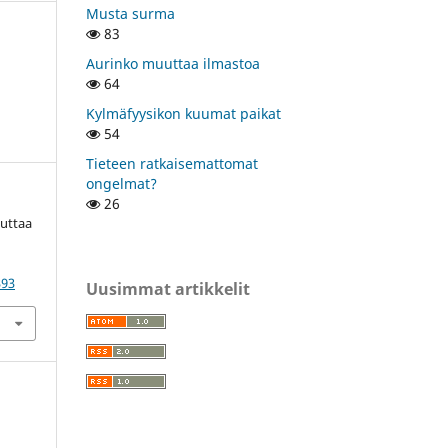
Musta surma
83
Aurinko muuttaa ilmastoa
64
Kylmäfyysikon kuumat paikat
54
Tieteen ratkaisemattomat
ongelmat?
26
uuttaa
393
Uusimmat artikkelit