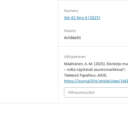
Numero
Vol 43 Nro 4 (2025)
Osasto
Artikkelit
Viittaaminen
Määttänen, A.-M. (2025). Elonkirjo m
– miltä näyttävät asuntomarkkinat?.
Tieteessä Tapahtuu
,
43
(4).
https://journal.fi/tt/article/view/164
Viittausmuodot