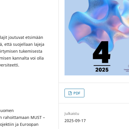
lajit joutuvat etsimään
, että suojellaan lajeja
siirtymisen tukemisesta
misen kannalta voi olla
ersiteetti.
PDF
u Suomen
Julkaistu
an rahoittamaan MUST –
2025-09-17
rojektiin ja Euroopan