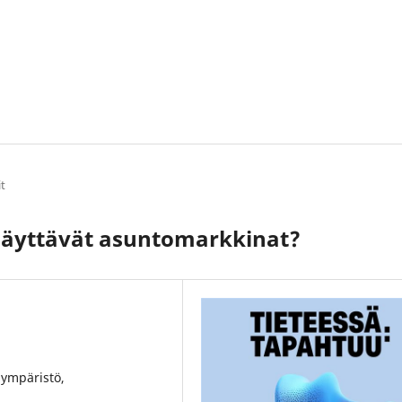
it
 näyttävät asuntomarkkinat?
nympäristö,