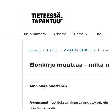
Uusin numero
Arkistot
Tietoa
Hae
Etusivu
/
Arkistot
/
Vol 43 Nro 4 (2025)
/
Artikkel
Elonkirjo muuttaa – miltä
Aino-Maija Määttänen
Avainsanat:
luontokato, ilmastonmuutokset, eli
geodiversiteetti