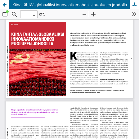
Kiina tähtää globaaliksi innovaatiomahdiksi puolueen johdolla
Palvelua ylläpitää
Tieteellisten seurain valtuuskunta
.