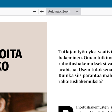
Palvelua ylläpitää
Tieteellisten seurain valtuuskunta
.