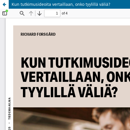
Kun tutkimusideoita vertaillaan, onko tyylillä väliä?