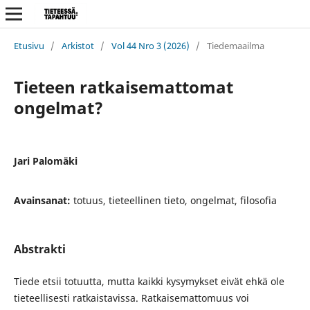
Etusivu
/
Arkistot
/
Vol 44 Nro 3 (2026)
/
Tiedemaailma
Tieteen ratkaisemattomat
ongelmat?
Jari Palomäki
Avainsanat:
totuus, tieteellinen tieto, ongelmat, filosofia
Abstrakti
Tiede etsii totuutta, mutta kaikki kysymykset eivät ehkä ole
tieteellisesti ratkaistavissa. Ratkaisemattomuus voi