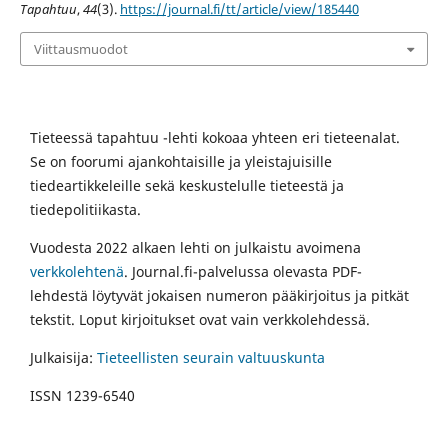
Tapahtuu
,
44
(3).
https://journal.fi/tt/article/view/185440
Viittausmuodot
Tieteessä tapahtuu -lehti kokoaa yhteen eri tieteenalat.
Se on foorumi ajankohtaisille ja yleistajuisille
tiedeartikkeleille sekä keskustelulle tieteestä ja
tiedepolitiikasta.
Vuodesta 2022 alkaen lehti on julkaistu avoimena
verkkolehtenä
. Journal.fi-palvelussa olevasta PDF-
lehdestä löytyvät jokaisen numeron pääkirjoitus ja pitkät
tekstit. Loput kirjoitukset ovat vain verkkolehdessä.
Julkaisija:
Tieteellisten seurain valtuuskunta
ISSN 1239-6540