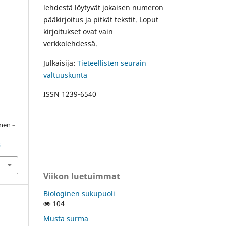
lehdestä löytyvät jokaisen numeron
pääkirjoitus ja pitkät tekstit. Loput
kirjoitukset ovat vain
verkkolehdessä.
Julkaisija:
Tieteellisten seurain
valtuuskunta
ISSN 1239-6540
inen –
3
Viikon luetuimmat
Biologinen sukupuoli
104
Musta surma