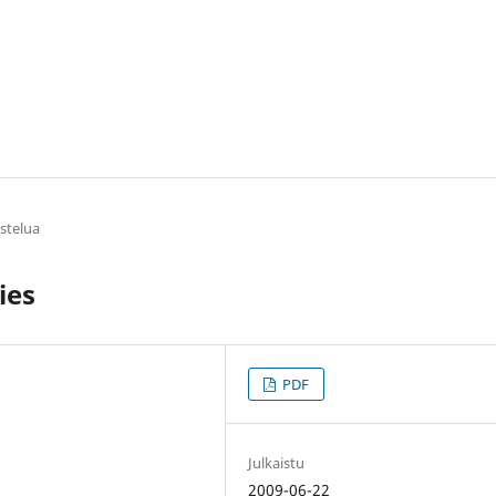
stelua
ies
PDF
Julkaistu
2009-06-22