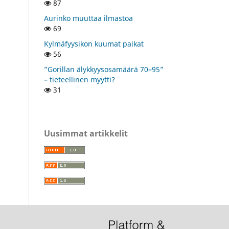
87
Aurinko muuttaa ilmastoa
69
Kylmäfyysikon kuumat paikat
56
”Gorillan älykkyysosamäärä 70–95”
– tieteellinen myytti?
31
Uusimmat artikkelit