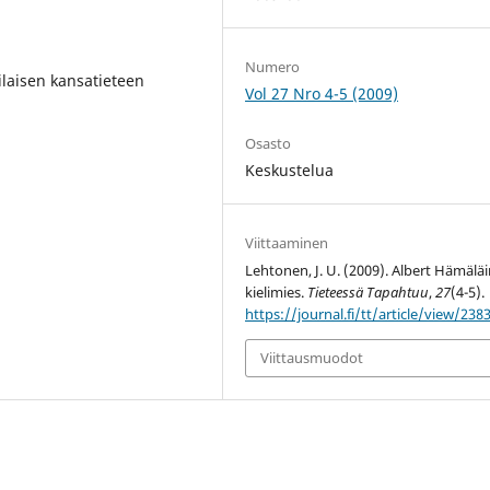
Numero
ilaisen kansatieteen
Vol 27 Nro 4-5 (2009)
Osasto
Keskustelua
Viittaaminen
Lehtonen, J. U. (2009). Albert Hämälä
kielimies.
Tieteessä Tapahtuu
,
27
(4-5).
https://journal.fi/tt/article/view/238
Viittausmuodot