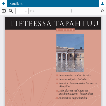
Kansilehti
Palvelua ylläpitää
Tieteellisten seurain valtuuskunta
.