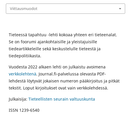
Viittausmuodot
Tieteessä tapahtuu -lehti kokoaa yhteen eri tieteenalat.
Se on foorumi ajankohtaisille ja yleistajuisille
tiedeartikkeleille sekä keskustelulle tieteestä ja
tiedepolitiikasta.
Vuodesta 2022 alkaen lehti on julkaistu avoimena
verkkolehtenä
. Journal.fi-palvelussa olevasta PDF-
lehdestä löytyvät jokaisen numeron pääkirjoitus ja pitkät
tekstit. Loput kirjoitukset ovat vain verkkolehdessä.
Julkaisija:
Tieteellisten seurain valtuuskunta
ISSN 1239-6540