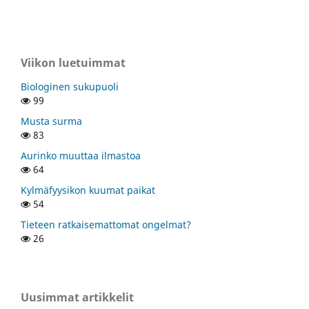
Viikon luetuimmat
Biologinen sukupuoli
99
Musta surma
83
Aurinko muuttaa ilmastoa
64
Kylmäfyysikon kuumat paikat
54
Tieteen ratkaisemattomat ongelmat?
26
Uusimmat artikkelit