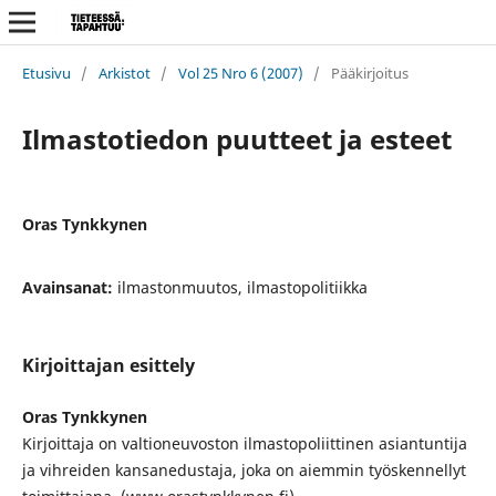
Etusivu
/
Arkistot
/
Vol 25 Nro 6 (2007)
/
Pääkirjoitus
Ilmastotiedon puutteet ja esteet
Oras Tynkkynen
Avainsanat:
ilmastonmuutos, ilmastopolitiikka
Kirjoittajan esittely
Oras Tynkkynen
Kirjoittaja on valtioneuvoston ilmastopoliittinen asiantuntija
ja vihreiden kansanedustaja, joka on aiemmin työskennellyt