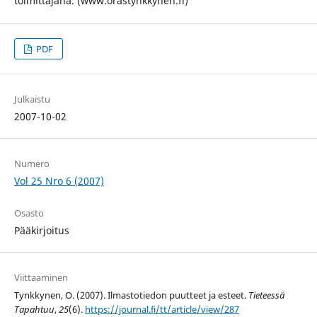
toimittajana. (www.orastynkkynen.fi)
PDF
Julkaistu
2007-10-02
Numero
Vol 25 Nro 6 (2007)
Osasto
Pääkirjoitus
Viittaaminen
Tynkkynen, O. (2007). Ilmastotiedon puutteet ja esteet.
Tieteessä
Tapahtuu
,
25
(6).
https://journal.fi/tt/article/view/287