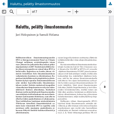
Haluttu, pelätty ilmastonmuutos
Palvelua ylläpitää
Tieteellisten seurain valtuuskunta
.