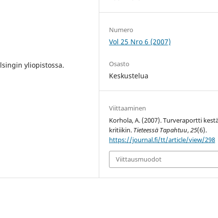
Numero
Vol 25 Nro 6 (2007)
Osasto
singin yliopistossa.
Keskustelua
Viittaaminen
Korhola, A. (2007). Turveraportti kest
kritiikin.
Tieteessä Tapahtuu
,
25
(6).
https://journal.fi/tt/article/view/298
Viittausmuodot