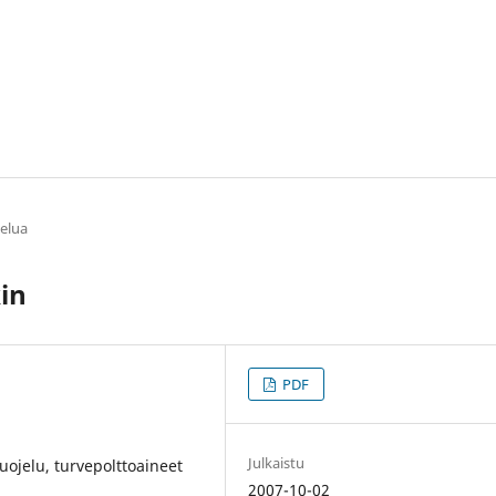
elua
kin
PDF
Julkaistu
uojelu, turvepolttoaineet
2007-10-02