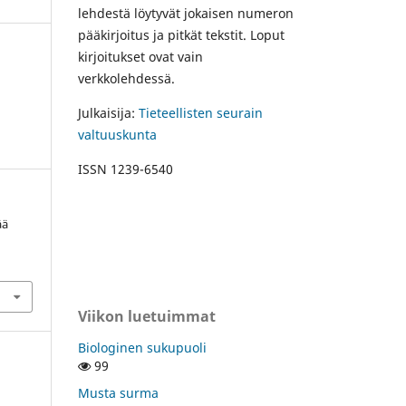
lehdestä löytyvät jokaisen numeron
pääkirjoitus ja pitkät tekstit. Loput
kirjoitukset ovat vain
verkkolehdessä.
Julkaisija:
Tieteellisten seurain
valtuuskunta
ISSN 1239-6540
ää
Viikon luetuimmat
Biologinen sukupuoli
99
Musta surma