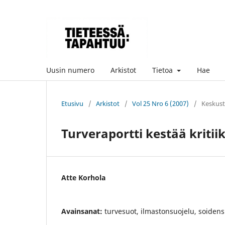
Uusin numero
Arkistot
Tietoa
Hae
Etusivu
/
Arkistot
/
Vol 25 Nro 6 (2007)
/
Keskust
Turveraportti kestää kritii
Atte Korhola
Avainsanat:
turvesuot, ilmastonsuojelu, soidens