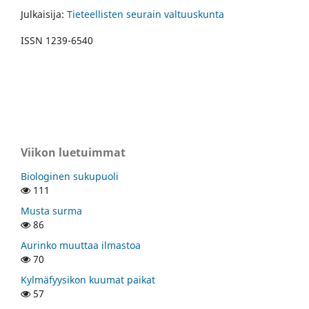
Julkaisija:
Tieteellisten seurain valtuuskunta
ISSN 1239-6540
Viikon luetuimmat
Biologinen sukupuoli
111
Musta surma
86
Aurinko muuttaa ilmastoa
70
Kylmäfyysikon kuumat paikat
57