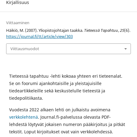
Kirjallisuus
Viittaaminen
Häikiö, M. (2007). Yliopistojohtajan taakka.
Tieteessä Tapahtuu
,
25
(6).
https://journal.fi/tt/article/view/303
Viittausmuodot
Tieteessä tapahtuu -lehti kokoaa yhteen eri tieteenalat.
Se on foorumi ajankohtaisille ja yleistajuisille
tiedeartikkeleille sekä keskustelulle tieteestä ja
tiedepolitiikasta.
Vuodesta 2022 alkaen lehti on julkaistu avoimena
verkkolehtenä
. Journal.fi-palvelussa olevasta PDF-
lehdestä löytyvät jokaisen numeron pääkirjoitus ja pitkät
tekstit. Loput kirjoitukset ovat vain verkkolehdessä.