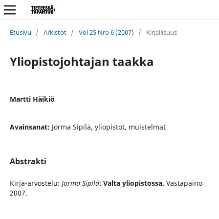
Etusivu
/
Arkistot
/
Vol 25 Nro 6 (2007)
/
Kirjallisuus
Yliopistojohtajan taakka
Martti Häikiö
Avainsanat:
Jorma Sipilä, yliopistot, muistelmat
Abstrakti
Kirja-arvostelu:
Jorma Sipilä
:
Valta yliopistossa.
Vastapaino
2007.