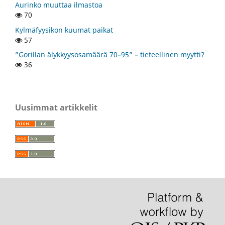
Aurinko muuttaa ilmastoa
70
Kylmäfyysikon kuumat paikat
57
”Gorillan älykkyysosamäärä 70–95” – tieteellinen myytti?
36
Uusimmat artikkelit