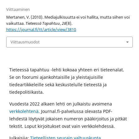
Viittaaminen
Mertanen, V. (2010). Mediajulkisuutta ei voi hallita, mutta siihen voi
vaikuttaa.
Tieteessä Tapahtuu
,
28
(8).
https://journal.fi/tt/article/view/3810
Viittausmuodot
Tieteessä tapahtuu -lehti kokoaa yhteen eri tieteenalat.
Se on foorumi ajankohtaisille ja yleistajuisille
tiedeartikkeleille sekä keskustelulle tieteestä ja
tiedepolitiikasta.
Vuodesta 2022 alkaen lehti on julkaistu avoimena
verkkolehtenä
. Journal.fi-palvelussa olevasta PDF-
lehdestä löytyvät jokaisen numeron pääkirjoitus ja pitkät
tekstit. Loput kirjoitukset ovat vain verkkolehdessä.
Julkaisija:
Tieteellisten seurain valtuuskunta