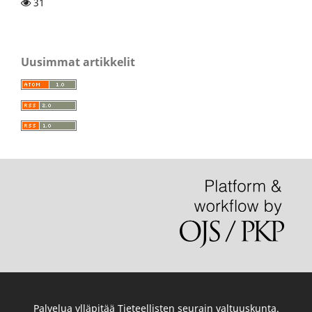
31
Uusimmat artikkelit
Palvelua ylläpitää
Tieteellisten seurain valtuuskunta
.