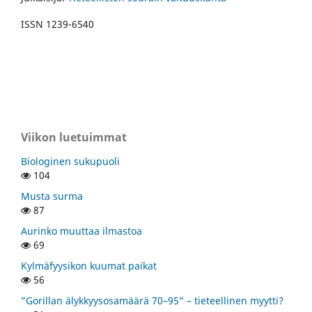
ISSN 1239-6540
Viikon luetuimmat
Biologinen sukupuoli
104
Musta surma
87
Aurinko muuttaa ilmastoa
69
Kylmäfyysikon kuumat paikat
56
”Gorillan älykkyysosamäärä 70–95” – tieteellinen myytti?