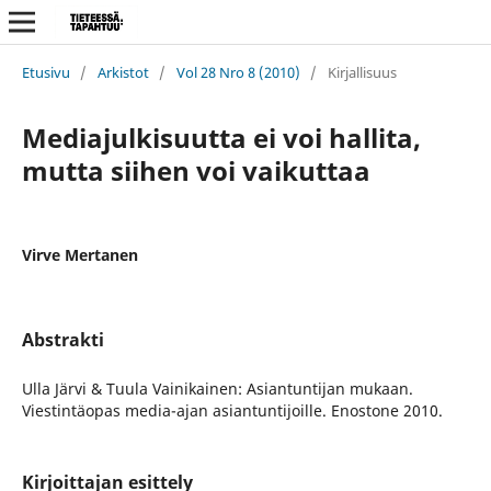
Etusivu
/
Arkistot
/
Vol 28 Nro 8 (2010)
/
Kirjallisuus
Mediajulkisuutta ei voi hallita,
mutta siihen voi vaikuttaa
Virve Mertanen
Abstrakti
Ulla Järvi & Tuula Vainikainen: Asiantuntijan mukaan.
Viestintäopas media-ajan asiantuntijoille. Enostone 2010.
Kirjoittajan esittely