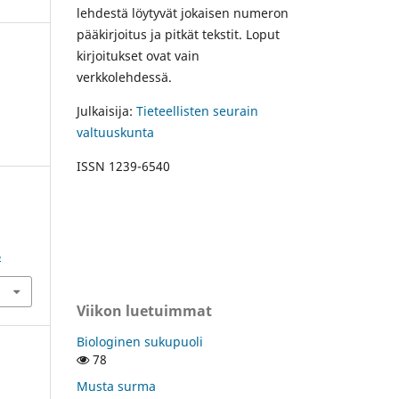
lehdestä löytyvät jokaisen numeron
pääkirjoitus ja pitkät tekstit. Loput
kirjoitukset ovat vain
verkkolehdessä.
Julkaisija:
Tieteellisten seurain
valtuuskunta
ISSN 1239-6540
6
Viikon luetuimmat
Biologinen sukupuoli
78
Musta surma