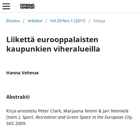
Etusivu
/
Arkistot
/
Vol 29 Nro 1 (2011)
/
Kirjoja
Liikettä eurooppalaisten
kaupunkien viheralueilla
Hanna Vehmas
Abstrakti
Kirja-arvostelu Peter Clark, Marjaana Niemi & Jari Niemelä
(toim.):
Sport, Recreation and Green Space in the European City.
SKS 2009.