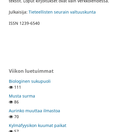
tekstit. Loput kirjoitukset ovat vain verkkolehdessä.
Julkaisija:
Tieteellisten seurain valtuuskunta
ISSN 1239-6540
Viikon luetuimmat
Biologinen sukupuoli
111
Musta surma
86
Aurinko muuttaa ilmastoa
70
Kylmäfyysikon kuumat paikat
57