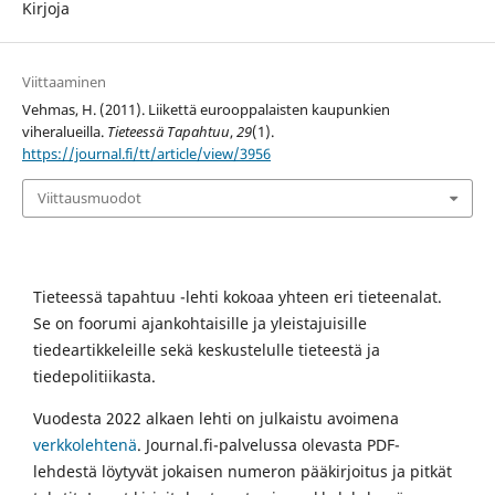
Kirjoja
Viittaaminen
Vehmas, H. (2011). Liikettä eurooppalaisten kaupunkien
viheralueilla.
Tieteessä Tapahtuu
,
29
(1).
https://journal.fi/tt/article/view/3956
Viittausmuodot
Tieteessä tapahtuu -lehti kokoaa yhteen eri tieteenalat.
Se on foorumi ajankohtaisille ja yleistajuisille
tiedeartikkeleille sekä keskustelulle tieteestä ja
tiedepolitiikasta.
Vuodesta 2022 alkaen lehti on julkaistu avoimena
verkkolehtenä
. Journal.fi-palvelussa olevasta PDF-
lehdestä löytyvät jokaisen numeron pääkirjoitus ja pitkät